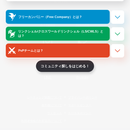
Official Information
フリーカンパニー（Free Company）とは？
/
X
News
YouTube
リンクシェル/クロスワールドリンクシェル（LS/CWLS）と
は？
PvPチームとは？
Instagram
Twitch
コミュニティ探しをはじめる！
LINE
Bluesky
レーティング制度について
プライバシーポリシー
著作権について
サポートセンター
ライセンス
ルール＆ポリシー
利用者情報の外部送信について