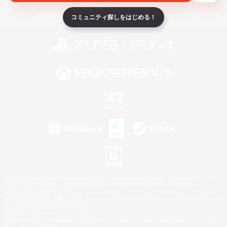
ライセンス
ルール＆ポリシー
利用者情報の外部送信について
コミュニティ探しをはじめる！
©2026 Sony Interactive Entertainment LLC."PlayStation Family Mark", "PlayStation", "PS5
logo", "PS5", "PS4 logo" and "PS4" are registered trademarks or trademarks of Sony
Interactive Entertainment Inc.
Microsoft, the XBOX Sphere mark, the Series X|S logo and XBOX Series X|S are trademarks
of the Microsoft group of companies.
Nintendo Switch is a trademark of Nintendo.
Windows is either a registered trademark or trademark of Microsoft Corporation in the United