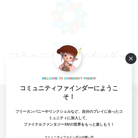
W
E
L
C
O
M
E
T
O
C
O
M
M
U
N
I
T
Y
F
I
N
D
E
R
!
コミュニティファインダーにようこ
そ！
パソコン版へ
フリーカンパニーやリンクシェルなど、自分のプレイに合ったコ
ミュニティに加入して、
ファイナルファンタジーXIVの世界をもっと楽しもう！
関連商品
e-STOREで購入
コミュニティファインダーの使い方