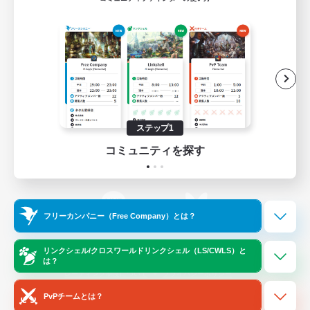
ゲームダウンロード
Official Information
/
X
News
YouTube
ステップ1
コミュニティを探す
Instagram
Twitch
フリーカンパニー（Free Company）とは？
LINE
Bluesky
リンクシェル/クロスワールドリンクシェル（LS/CWLS）と
は？
レーティング制度について
プライバシーポリシー
著作権について
サポートセンター
PvPチームとは？