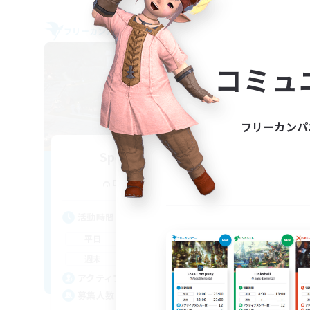
フリーカンパニー
フリー
NEW
コミュ
フリーカンパ
Spectral Dawn
追加メンバー募集
Behemoth [Primal]
活動時間
活
10:00
24:00
平日
平
10:00
24:00
週末
週
38
アクティブメンバー数
ア
100
募集人数
募