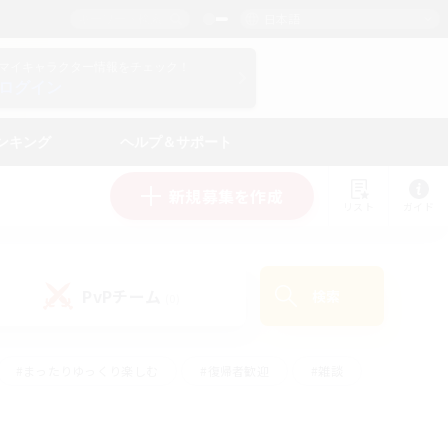
日本語
マイキャラクター情報をチェック！
ログイン
ンキング
ヘルプ＆サポート
新規募集を作成
リスト
ガイド
PvPチーム
検索
(0)
#まったりゆっくり楽しむ
#復帰者歓迎
#雑談
心
#演奏
#トレジャーハント
#ハウジング
）
#プレイヤー主催イベント