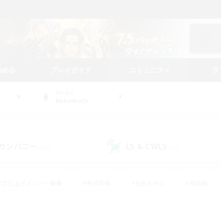
始める
プレイガイド
コミュニティ
ラ
WORLD
Behemoth
カンパニー
LS & CWLS
(19)
(15)
#立ち上げメンバー募集
#零式挑戦
#社会人中心
#極挑戦
#体験歓迎
#ロールプレイ
#ギャザラー中心
#クラフター中
て頑張る
#スクリーンショット撮影
#ミラプリ（ミラージュプリズム