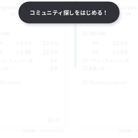
ngeon with Friends
Anxious Eorzea
コミュニティ探しをはじめる！
追加メンバー募集
追加メンバー募集
Primal
Primal
動時間
活動時間
19:00
22:00
13:00
日
平日
14:00
22:00
13:00
末
週末
34
クティブメンバー数
アクティブメンバー数
30
集人数
募集人数
XIV Home
Anxiety support
EN
募集期間: 2026/09/02 まで
募集期間: 20