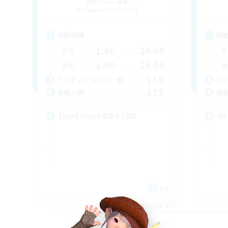
追加メンバー募集
Behemoth [Primal]
活動時間
活
1:00
24:00
平日
平
1:00
24:00
週末
週
139
アクティブメンバー数
ア
373
募集人数
募
LuarEterno BR PTBR
#A
EN
募集期間: 2026/09/05 まで