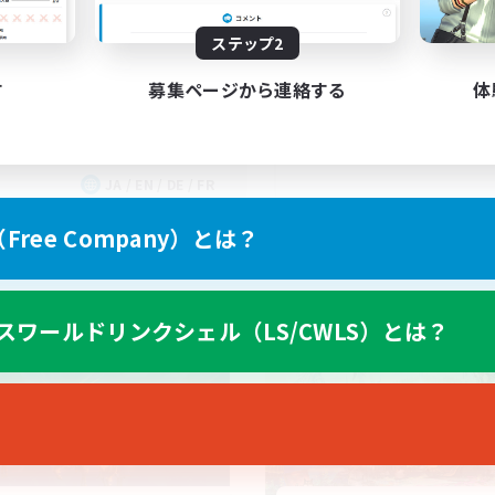
ee Company Brasileira
Brasil
ステップ2
す
募集ページから連絡する
体
JA / EN / DE / FR
募集期間: 2026/09/03 まで
募集期間: 20
ree Company）とは？
ワールドリンクシェル
クロスワールドリンクシェル
スワールドリンクシェル（LS/CWLS）とは？