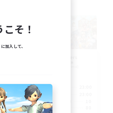
フリーカンパニー
うこそ！
ィに加入して、
EX
Star Seekers
追加メンバー募集
Behemoth [Primal]
活動時間
23:00
0:00
23:00
平日
23:00
0:00
23:00
週末
50
10
アクティブメンバー数
512
80
募集人数