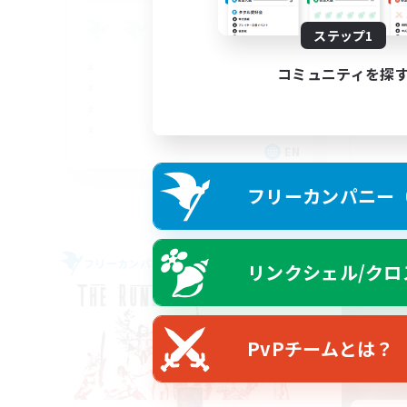
Fr
ステップ1
コミュニティを探
EN
募集期間: 2026/09/04 まで
フリーカンパニー（F
フリーカンパニー
クロス
リンクシェル/クロ
NEW
PvPチームとは？