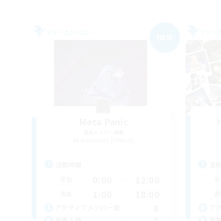
フリーカンパニー
フリー
NEW
Meta Panic
追加メンバー募集
Behemoth [Primal]
活動時間
活
0:00
12:00
平日
平
1:00
18:00
週末
週
8
アクティブメンバー数
ア
8
募集人数
募