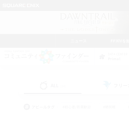
ニュース
FFXIVを
DATA CENTER
Primal
ALL
フリー
(34)
アピールタグ
#初心者/若葉歓迎
#絶挑戦
#なんでも楽しむ
#学生中心
#モブハント
#レベリング
#クリア目指し