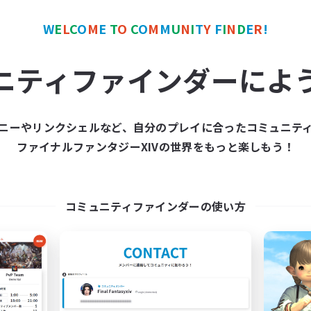
W
E
L
C
O
M
E
T
O
C
O
M
M
U
N
I
T
Y
F
I
N
D
E
R
!
カンパニー
フリーカンパニー
NEW
ニティファインダーによ
ニーやリンクシェルなど、自分のプレイに合ったコミュニテ
ファイナルファンタジーXIVの世界をもっと楽しもう！
Sword Lilies
Hall of Novice 
追加メンバー募集
追加メンバー募集
Behemoth [Primal]
Behemoth [Primal]
コミュニティファインダーの使い方
動時間
活動時間
14:00
23:00
0:00
日
平日
11:00
3:00
0:00
末
週末
25
クティブメンバー数
アクティブメンバー数
--
集人数
募集人数