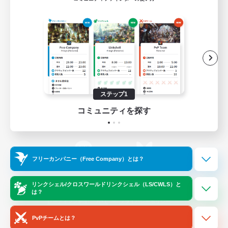
ゲームダウンロード
Official Information
/
X
News
YouTube
ステップ1
コミュニティを探す
Instagram
Twitch
フリーカンパニー（Free Company）とは？
LINE
Bluesky
リンクシェル/クロスワールドリンクシェル（LS/CWLS）と
は？
レーティング制度について
プライバシーポリシー
著作権について
サポートセンター
PvPチームとは？