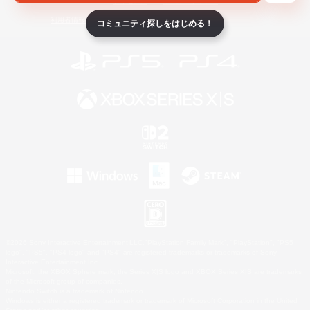
ライセンス
ルール＆ポリシー
利用者情報の外部送信について
コミュニティ探しをはじめる！
©2026 Sony Interactive Entertainment LLC."PlayStation Family Mark", "PlayStation", "PS5
logo", "PS5", "PS4 logo" and "PS4" are registered trademarks or trademarks of Sony
Interactive Entertainment Inc.
Microsoft, the XBOX Sphere mark, the Series X|S logo and XBOX Series X|S are trademarks
of the Microsoft group of companies.
Nintendo Switch is a trademark of Nintendo.
Windows is either a registered trademark or trademark of Microsoft Corporation in the United