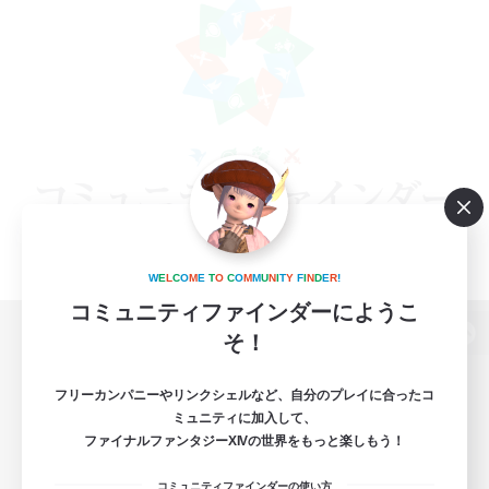
W
E
L
C
O
M
E
T
O
C
O
M
M
U
N
I
T
Y
F
I
N
D
E
R
!
コミュニティファインダーにようこ
そ！
パソコン版へ
フリーカンパニーやリンクシェルなど、自分のプレイに合ったコ
ミュニティに加入して、
ファイナルファンタジーXIVの世界をもっと楽しもう！
関連商品
e-STOREで購入
コミュニティファインダーの使い方