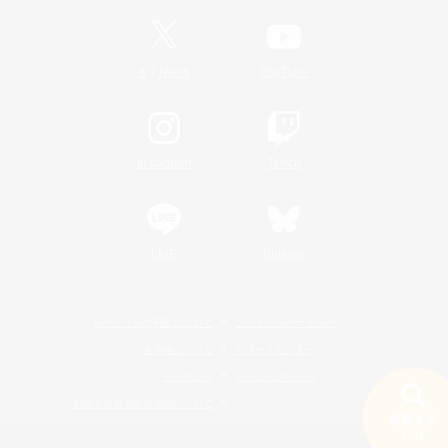
/
X
News
YouTube
Instagram
Twitch
LINE
Bluesky
レーティング制度について
プライバシーポリシー
著作権について
サポートセンター
ライセンス
ルール＆ポリシー
利用者情報の外部送信について
検索する
19件