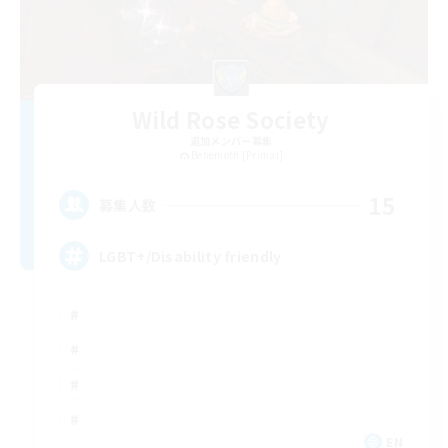
Wild Rose Society
追加メンバー募集
Behemoth [Primal]
15
募集人数
LGBT+/Disability friendly
EN