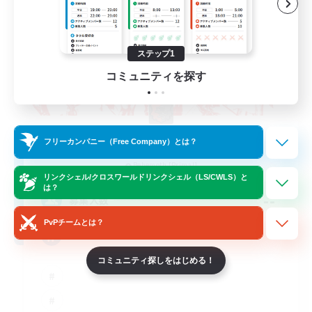
ステップ1
コミュニティを探す
The Rune Knights
フリーカンパニー（Free Company）とは？
追加メンバー募集
Behemoth [Primal]
リンクシェル/クロスワールドリンクシェル（LS/CWLS）と
は？
--
募集人数
PvPチームとは？
Rune
コミュニティ探しをはじめる！