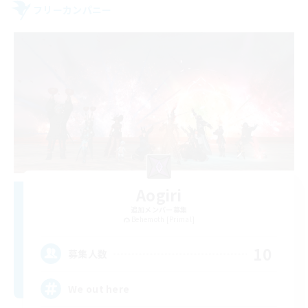
フリーカンパニー
Aogiri
追加メンバー募集
Behemoth [Primal]
10
募集人数
We out here