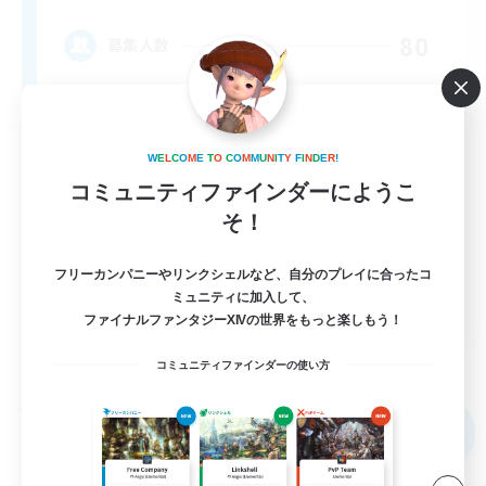
80
募集人数
Anyone welcome!
W
E
L
C
O
M
E
T
O
C
O
M
M
U
N
I
T
Y
F
I
N
D
E
R
!
コミュニティファインダーにようこ
そ！
フリーカンパニーやリンクシェルなど、自分のプレイに合ったコ
ミュニティに加入して、
EN
ファイナルファンタジーXIVの世界をもっと楽しもう！
詳細を見る
募集期間: 2026/09/03 まで
コミュニティファインダーの使い方
フリーカンパニー
NEW