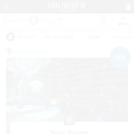
リスト
募集作成
#初心者/若葉歓迎
#絶挑戦
#立ち上げメ
アピールタグ
フリーカンパニー
NEW
Soul Haven