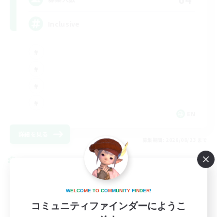
Inclusive
EN
詳細を見る
募集期間: 2026/08/23 まで
クロスワールドリンクシェル
W
E
L
C
O
M
E
T
O
C
O
M
M
U
N
I
T
Y
F
I
N
D
E
R
!
コミュニティファインダーにようこ