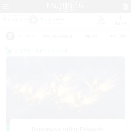
リスト
募集作成
#初心者/若葉歓迎
#絶挑戦
#零式挑戦
アピールタグ
クロスワールドリンクシェル
Dungeon with Friends