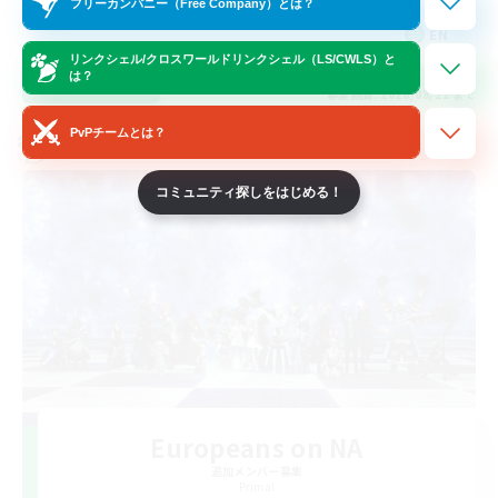
フリーカンパニー（Free Company）とは？
EN
リンクシェル/クロスワールドリンクシェル（LS/CWLS）と
は？
詳細を見る
募集期間: 2026/08/22 まで
PvPチームとは？
クロスワールドリンクシェル
コミュニティ探しをはじめる！
Europeans on NA
追加メンバー募集
Primal