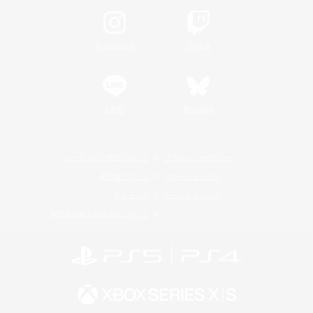
Instagram
Twitch
LINE
Bluesky
レーティング制度について
プライバシーポリシー
著作権について
サポートセンター
ライセンス
ルール＆ポリシー
利用者情報の外部送信について