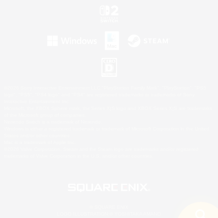
©2026 Sony Interactive Entertainment LLC."PlayStation Family Mark", "PlayStation", "PS5
logo", "PS5", "PS4 logo" and "PS4" are registered trademarks or trademarks of Sony
Interactive Entertainment Inc.
Microsoft, the XBOX Sphere mark, the Series X|S logo and XBOX Series X|S are trademarks
of the Microsoft group of companies.
Nintendo Switch is a trademark of Nintendo.
Windows is either a registered trademark or trademark of Microsoft Corporation in the United
States and/or other countries.
Mac is a trademark of Apple Inc.
©2026 Valve Corporation. Steam and the Steam logo are trademarks and/or registered
trademarks of Valve Corporation in the U.S. and/or other countries.
© SQUARE ENIX
LOGO ILLUSTRATION:© YOSHITAKA AMANO