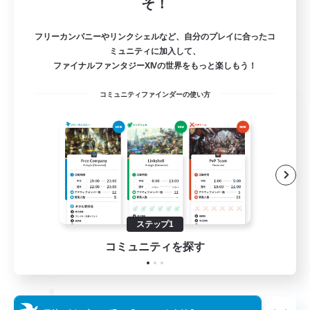
そ！
フリーカンパニーやリンクシェルなど、自分のプレイに合ったコ
ミュニティに加入して、
ファイナルファンタジーXIVの世界をもっと楽しもう！
コミュニティファインダーの使い方
The Old Guards
追加メンバー募集
Primal
100
募集人数
CROWN
ステップ1
コミュニティを探す