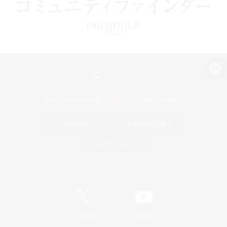
パソコン版へ
関連商品
e-STOREで購入
ゲームダウンロード
Official Information
/
X
News
YouTube