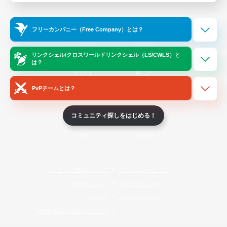
Official Information
フリーカンパニー（Free Company）とは？
/
X
News
YouTube
リンクシェル/クロスワールドリンクシェル（LS/CWLS）と
は？
PvPチームとは？
Instagram
Twitch
コミュニティ探しをはじめる！
LINE
Bluesky
レーティング制度について
プライバシーポリシー
著作権について
サポートセンター
ライセンス
ルール＆ポリシー
利用者情報の外部送信について