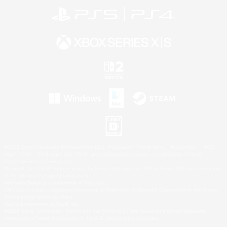
©2026 Sony Interactive Entertainment LLC."PlayStation Family Mark", "PlayStation", "PS5
logo", "PS5", "PS4 logo" and "PS4" are registered trademarks or trademarks of Sony
Interactive Entertainment Inc.
Microsoft, the XBOX Sphere mark, the Series X|S logo and XBOX Series X|S are trademarks
of the Microsoft group of companies.
Nintendo Switch is a trademark of Nintendo.
Windows is either a registered trademark or trademark of Microsoft Corporation in the United
States and/or other countries.
Mac is a trademark of Apple Inc.
©2026 Valve Corporation. Steam and the Steam logo are trademarks and/or registered
trademarks of Valve Corporation in the U.S. and/or other countries.