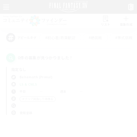
リスト
募集作成
#初心者/若葉歓迎
#絶挑戦
#零式挑戦
アピールタグ
0件の募集が見つかりました！
指定なし
Behemoth (Primal)
LS & CWLS
平日
週末
＃クリア目指して頑張る
使用言語