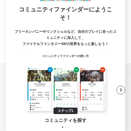
W
E
L
C
O
M
E
T
O
C
O
M
M
U
N
I
T
Y
F
I
N
D
E
R
!
コミュニティファインダーにようこ
そ！
フリーカンパニーやリンクシェルなど、自分のプレイに合ったコ
ミュニティに加入して、
ファイナルファンタジーXIVの世界をもっと楽しもう！
コミュニティファインダーの使い方
パソコン版へ
関連商品
e-STOREで購入
ステップ1
ゲームダウンロード
コミュニティを探す