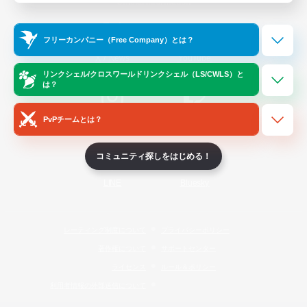
Official Information
フリーカンパニー（Free Company）とは？
/
X
News
YouTube
リンクシェル/クロスワールドリンクシェル（LS/CWLS）と
は？
PvPチームとは？
Instagram
Twitch
コミュニティ探しをはじめる！
LINE
Bluesky
レーティング制度について
プライバシーポリシー
著作権について
サポートセンター
ライセンス
ルール＆ポリシー
利用者情報の外部送信について