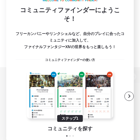
W
E
L
C
O
M
E
T
O
C
O
M
M
U
N
I
T
Y
F
I
N
D
E
R
!
コミュニティファインダーにようこ
そ！
フリーカンパニーやリンクシェルなど、自分のプレイに合ったコ
ミュニティに加入して、
ファイナルファンタジーXIVの世界をもっと楽しもう！
コミュニティファインダーの使い方
パソコン版へ
関連商品
e-STOREで購入
ステップ1
ゲームダウンロード
コミュニティを探す