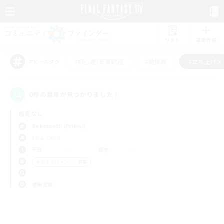
リスト
募集作成
#初心者/若葉歓迎
#絶挑戦
#立ち上げメ
アピールタグ
0件の募集が見つかりました！
指定なし
Behemoth (Primal)
LS & CWLS
平日
週末
＃立ち上げメンバー募集
使用言語