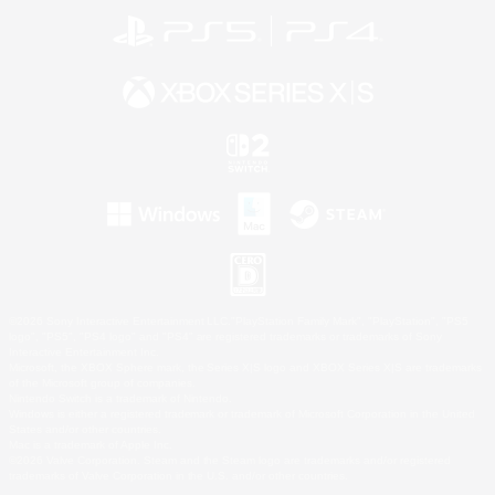
©2026 Sony Interactive Entertainment LLC."PlayStation Family Mark", "PlayStation", "PS5
logo", "PS5", "PS4 logo" and "PS4" are registered trademarks or trademarks of Sony
Interactive Entertainment Inc.
Microsoft, the XBOX Sphere mark, the Series X|S logo and XBOX Series X|S are trademarks
of the Microsoft group of companies.
Nintendo Switch is a trademark of Nintendo.
Windows is either a registered trademark or trademark of Microsoft Corporation in the United
States and/or other countries.
Mac is a trademark of Apple Inc.
©2026 Valve Corporation. Steam and the Steam logo are trademarks and/or registered
trademarks of Valve Corporation in the U.S. and/or other countries.