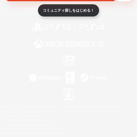
ライセンス
ルール＆ポリシー
利用者情報の外部送信について
コミュニティ探しをはじめる！
©2026 Sony Interactive Entertainment LLC."PlayStation Family Mark", "PlayStation", "PS5
logo", "PS5", "PS4 logo" and "PS4" are registered trademarks or trademarks of Sony
Interactive Entertainment Inc.
Microsoft, the XBOX Sphere mark, the Series X|S logo and XBOX Series X|S are trademarks
of the Microsoft group of companies.
Nintendo Switch is a trademark of Nintendo.
Windows is either a registered trademark or trademark of Microsoft Corporation in the United