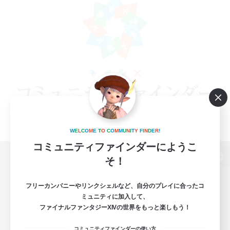
W
E
L
C
O
M
E
T
O
C
O
M
M
U
N
I
T
Y
F
I
N
D
E
R
!
コミュニティファインダーにようこ
そ！
パソコン版へ
フリーカンパニーやリンクシェルなど、自分のプレイに合ったコ
ミュニティに加入して、
ファイナルファンタジーXIVの世界をもっと楽しもう！
関連商品
e-STOREで購入
コミュニティファインダーの使い方