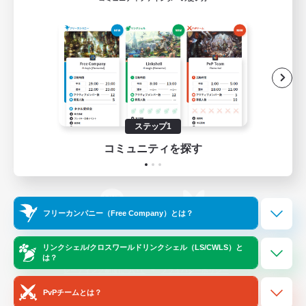
ゲームダウンロード
Official Information
/
X
News
YouTube
ステップ1
コミュニティを探す
Instagram
Twitch
フリーカンパニー（Free Company）とは？
LINE
Bluesky
リンクシェル/クロスワールドリンクシェル（LS/CWLS）と
は？
レーティング制度について
プライバシーポリシー
著作権について
サポートセンター
PvPチームとは？