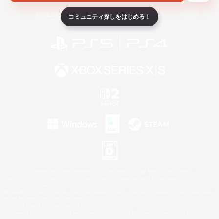
ライセンス
ルール＆ポリシー
利用者情報の外部送信について
コミュニティ探しをはじめる！
©2026 Sony Interactive Entertainment LLC."PlayStation Family Mark", "PlayStation", "PS5
logo", "PS5", "PS4 logo" and "PS4" are registered trademarks or trademarks of Sony
Interactive Entertainment Inc.
Microsoft, the XBOX Sphere mark, the Series X|S logo and XBOX Series X|S are trademarks
of the Microsoft group of companies.
Nintendo Switch is a trademark of Nintendo.
Windows is either a registered trademark or trademark of Microsoft Corporation in the United