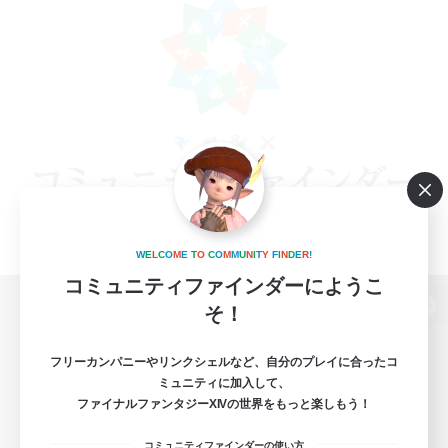
W
E
L
C
O
M
E
T
O
C
O
M
M
U
N
I
T
Y
F
I
N
D
E
R
!
コミュニティファインダーにようこ
そ！
パソコン版へ
フリーカンパニーやリンクシェルなど、自分のプレイに合ったコ
ミュニティに加入して、
ファイナルファンタジーXIVの世界をもっと楽しもう！
関連商品
e-STOREで購入
コミュニティファインダーの使い方