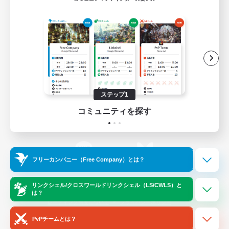
ゲームダウンロード
Official Information
/
X
News
YouTube
ステップ1
コミュニティを探す
Instagram
Twitch
フリーカンパニー（Free Company）とは？
LINE
Bluesky
リンクシェル/クロスワールドリンクシェル（LS/CWLS）と
は？
レーティング制度について
プライバシーポリシー
著作権について
サポートセンター
PvPチームとは？