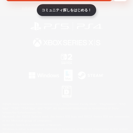
ライセンス
ルール＆ポリシー
利用者情報の外部送信について
コミュニティ探しをはじめる！
©2026 Sony Interactive Entertainment LLC."PlayStation Family Mark", "PlayStation", "PS5
logo", "PS5", "PS4 logo" and "PS4" are registered trademarks or trademarks of Sony
Interactive Entertainment Inc.
Microsoft, the XBOX Sphere mark, the Series X|S logo and XBOX Series X|S are trademarks
of the Microsoft group of companies.
Nintendo Switch is a trademark of Nintendo.
Windows is either a registered trademark or trademark of Microsoft Corporation in the United