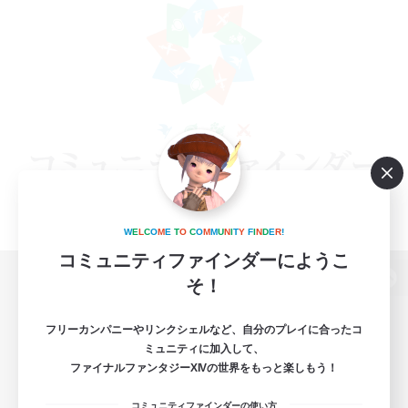
W
E
L
C
O
M
E
T
O
C
O
M
M
U
N
I
T
Y
F
I
N
D
E
R
!
コミュニティファインダーにようこ
そ！
パソコン版へ
フリーカンパニーやリンクシェルなど、自分のプレイに合ったコ
ミュニティに加入して、
ファイナルファンタジーXIVの世界をもっと楽しもう！
関連商品
e-STOREで購入
コミュニティファインダーの使い方