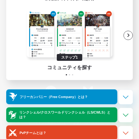
ゲームダウンロード
Official Information
/
X
News
YouTube
ステップ1
コミュニティを探す
Instagram
Twitch
フリーカンパニー（Free Company）とは？
LINE
Bluesky
リンクシェル/クロスワールドリンクシェル（LS/CWLS）と
は？
レーティング制度について
プライバシーポリシー
著作権について
サポートセンター
PvPチームとは？