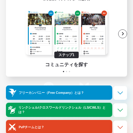
ゲームダウンロード
Official Information
/
X
News
YouTube
ステップ1
コミュニティを探す
Instagram
Twitch
フリーカンパニー（Free Company）とは？
LINE
Bluesky
リンクシェル/クロスワールドリンクシェル（LS/CWLS）と
は？
レーティング制度について
プライバシーポリシー
著作権について
サポートセンター
PvPチームとは？