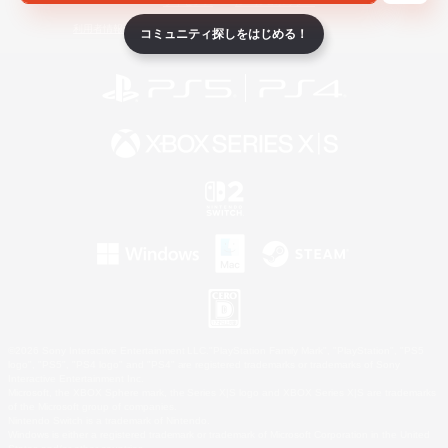
ライセンス
ルール＆ポリシー
利用者情報の外部送信について
コミュニティ探しをはじめる！
©2026 Sony Interactive Entertainment LLC."PlayStation Family Mark", "PlayStation", "PS5
logo", "PS5", "PS4 logo" and "PS4" are registered trademarks or trademarks of Sony
Interactive Entertainment Inc.
Microsoft, the XBOX Sphere mark, the Series X|S logo and XBOX Series X|S are trademarks
of the Microsoft group of companies.
Nintendo Switch is a trademark of Nintendo.
Windows is either a registered trademark or trademark of Microsoft Corporation in the United