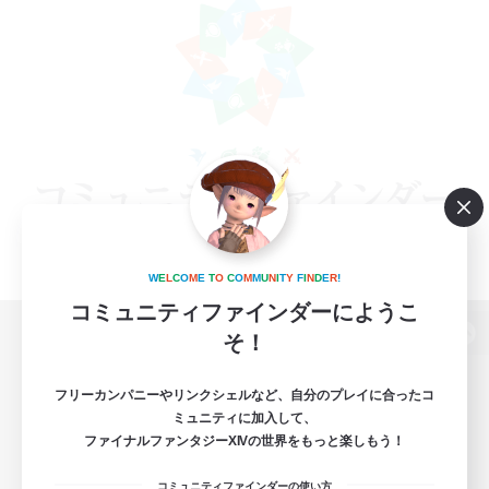
W
E
L
C
O
M
E
T
O
C
O
M
M
U
N
I
T
Y
F
I
N
D
E
R
!
コミュニティファインダーにようこ
そ！
パソコン版へ
フリーカンパニーやリンクシェルなど、自分のプレイに合ったコ
ミュニティに加入して、
ファイナルファンタジーXIVの世界をもっと楽しもう！
関連商品
e-STOREで購入
コミュニティファインダーの使い方