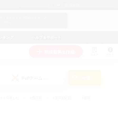
日本語
マイキャラクター情報をチェック！
ログイン
ンキング
ヘルプ＆サポート
新規募集を作成
リスト
ガイド
PvPチーム
検索
(0)
ゆっくり楽しむ
#極挑戦
#復帰者歓迎
#雑談
#ハウジング
#トレジャーハント
#レベリング
#プレイヤー主催イベント