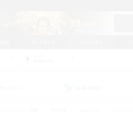
始める
プレイガイド
コミュニティ
ラ
WORLD
Behemoth
カンパニー
LS & CWLS
(19)
(15)
#立ち上げメンバー募集
#零式挑戦
#社会人中心
#まったり
体験歓迎
#クラフター中心
#ロールプレイ
#ギャザラー中心
ージュプリズム）
#スクリーンショット撮影
#クリア目指して頑張る