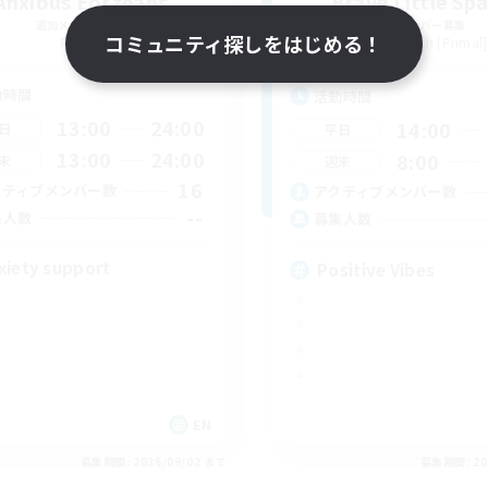
Anxious Eorzeans
Brave Little Sp
追加メンバー募集
追加メンバー募集
コミュニティ探しをはじめる！
Primal
Behemoth [Primal]
動時間
活動時間
13:00
24:00
14:00
日
平日
13:00
24:00
8:00
末
週末
16
クティブメンバー数
アクティブメンバー数
--
集人数
募集人数
xiety support
Positive Vibes
EN
募集期間: 2026/09/02 まで
募集期間: 20