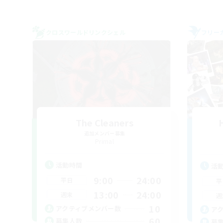
クロスワールドリンクシェル
フリー
The Cleaners
追加メンバー募集
Primal
活動時間
活
9:00
24:00
平日
平
13:00
24:00
週末
週
10
アクティブメンバー数
ア
60
募集人数
募