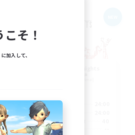
フリーカンパニー
NEW
うこそ！
ィに加入して、
The Rune Knights
追加メンバー募集
Behemoth [Primal]
活動時間
23:00
6:00
24:00
平日
23:00
6:00
24:00
週末
10
40
アクティブメンバー数
80
--
募集人数