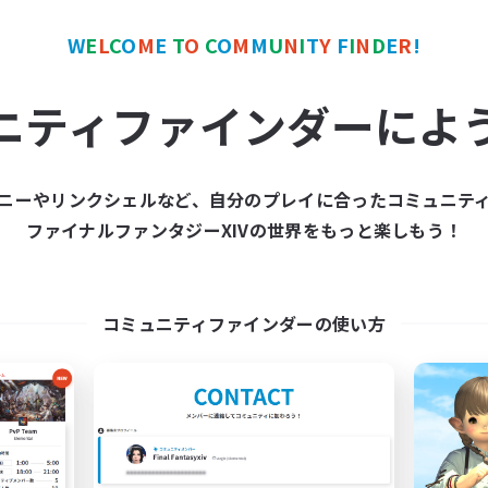
W
E
L
C
O
M
E
T
O
C
O
M
M
U
N
I
T
Y
F
I
N
D
E
R
!
カンパニー
フリーカンパニー
ニティファインダーによ
ニーやリンクシェルなど、自分のプレイに合ったコミュニテ
ファイナルファンタジーXIVの世界をもっと楽しもう！
Hall of Novice EX
Star Seekers
追加メンバー募集
追加メンバー募集
Behemoth [Primal]
Behemoth [Primal]
コミュニティファインダーの使い方
動時間
活動時間
0:00
23:00
0:00
日
平日
0:00
23:00
0:00
末
週末
50
クティブメンバー数
アクティブメンバー数
512
集人数
募集人数