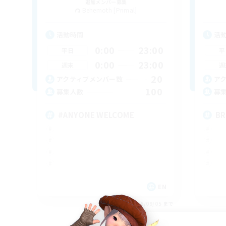
追加メンバー募集
Behemoth [Primal]
活動時間
活
0:00
23:00
平日
平
0:00
23:00
週末
週
20
アクティブメンバー数
ア
100
募集人数
募
#ANYONE WELCOME
BR
EN
募集期間: 2026/09/05 まで