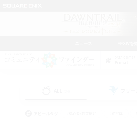
ニュース
FFXIVを
DATA CENTER
Primal
ALL
フリー
(34)
アピールタグ
#初心者/若葉歓迎
#絶挑戦
#学生中心
#なんでも楽しむ
#モブハント
#
#演奏
#ミラプリ（ミラ