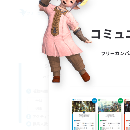
フリーカンパニー
フリー
NEW
コミュ
フリーカンパ
Sword Lilies
追加メンバー募集
Behemoth [Primal]
活動時間
活
14:00
23:00
平日
平
11:00
3:00
週末
週
25
アクティブメンバー数
ア
--
募集人数
募