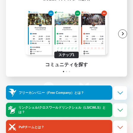
ゲームダウンロード
Official Information
/
X
News
YouTube
ステップ1
コミュニティを探す
Instagram
Twitch
フリーカンパニー（Free Company）とは？
LINE
Bluesky
リンクシェル/クロスワールドリンクシェル（LS/CWLS）と
は？
レーティング制度について
プライバシーポリシー
著作権について
サポートセンター
PvPチームとは？