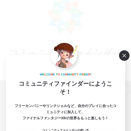
W
E
L
C
O
M
E
T
O
C
O
M
M
U
N
I
T
Y
F
I
N
D
E
R
!
コミュニティファインダーにようこ
そ！
パソコン版へ
フリーカンパニーやリンクシェルなど、自分のプレイに合ったコ
ミュニティに加入して、
ファイナルファンタジーXIVの世界をもっと楽しもう！
関連商品
e-STOREで購入
コミュニティファインダーの使い方