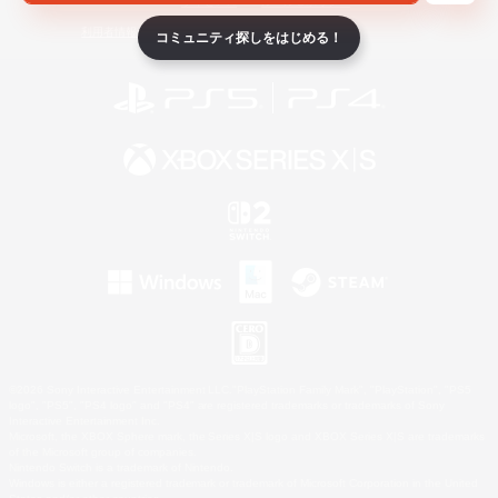
ライセンス
ルール＆ポリシー
利用者情報の外部送信について
コミュニティ探しをはじめる！
©2026 Sony Interactive Entertainment LLC."PlayStation Family Mark", "PlayStation", "PS5
logo", "PS5", "PS4 logo" and "PS4" are registered trademarks or trademarks of Sony
Interactive Entertainment Inc.
Microsoft, the XBOX Sphere mark, the Series X|S logo and XBOX Series X|S are trademarks
of the Microsoft group of companies.
Nintendo Switch is a trademark of Nintendo.
Windows is either a registered trademark or trademark of Microsoft Corporation in the United