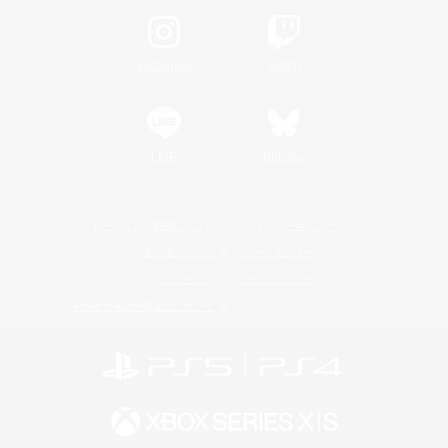
Instagram
Twitch
LINE
Bluesky
レーティング制度について
プライバシーポリシー
著作権について
サポートセンター
ライセンス
ルール＆ポリシー
利用者情報の外部送信について