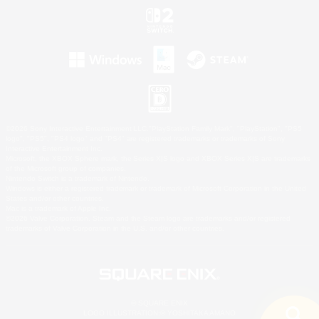
©2026 Sony Interactive Entertainment LLC."PlayStation Family Mark", "PlayStation", "PS5
logo", "PS5", "PS4 logo" and "PS4" are registered trademarks or trademarks of Sony
Interactive Entertainment Inc.
Microsoft, the XBOX Sphere mark, the Series X|S logo and XBOX Series X|S are trademarks
of the Microsoft group of companies.
Nintendo Switch is a trademark of Nintendo.
Windows is either a registered trademark or trademark of Microsoft Corporation in the United
States and/or other countries.
Mac is a trademark of Apple Inc.
©2026 Valve Corporation. Steam and the Steam logo are trademarks and/or registered
trademarks of Valve Corporation in the U.S. and/or other countries.
© SQUARE ENIX
LOGO ILLUSTRATION:© YOSHITAKA AMANO