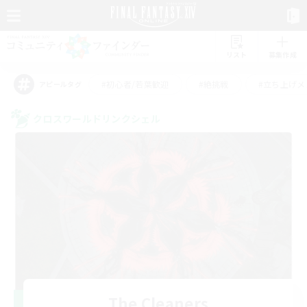
リスト
募集作成
#初心者/若葉歓迎
#絶挑戦
#立ち上げメ
アピールタグ
クロスワールドリンクシェル
The Cleaners