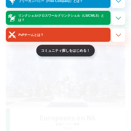
フリーカンパニー（Free Company）とは？
EN
リンクシェル/クロスワールドリンクシェル（LS/CWLS）と
は？
詳細を見る
募集期間: 2026/08/22 まで
PvPチームとは？
クロスワールドリンクシェル
コミュニティ探しをはじめる！
Europeans on NA
追加メンバー募集
Primal