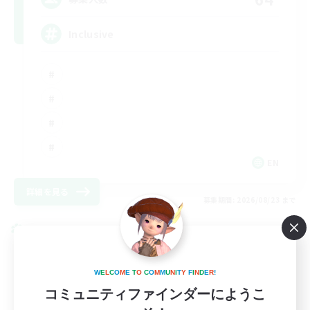
Inclusive
EN
詳細を見る
募集期間: 2026/08/23 まで
クロスワールドリンクシェル
W
E
L
C
O
M
E
T
O
C
O
M
M
U
N
I
T
Y
F
I
N
D
E
R
!
コミュニティファインダーにようこ