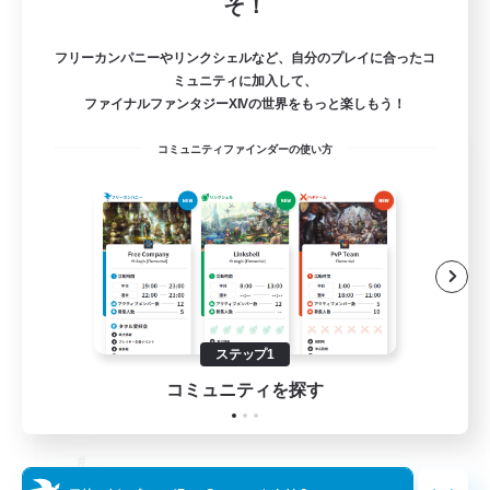
そ！
フリーカンパニーやリンクシェルなど、自分のプレイに合ったコ
ミュニティに加入して、
ファイナルファンタジーXIVの世界をもっと楽しもう！
コミュニティファインダーの使い方
The Old Guards
追加メンバー募集
Primal
100
募集人数
CROWN
ステップ1
コミュニティを探す