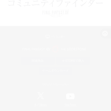
パソコン版へ
関連商品
e-STOREで購入
ゲームダウンロード
Official Information
/
X
News
YouTube