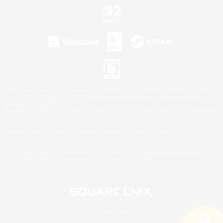
©2026 Sony Interactive Entertainment LLC."PlayStation Family Mark", "PlayStation", "PS5
logo", "PS5", "PS4 logo" and "PS4" are registered trademarks or trademarks of Sony
Interactive Entertainment Inc.
Microsoft, the XBOX Sphere mark, the Series X|S logo and XBOX Series X|S are trademarks
of the Microsoft group of companies.
Nintendo Switch is a trademark of Nintendo.
Windows is either a registered trademark or trademark of Microsoft Corporation in the United
States and/or other countries.
Mac is a trademark of Apple Inc.
©2026 Valve Corporation. Steam and the Steam logo are trademarks and/or registered
trademarks of Valve Corporation in the U.S. and/or other countries.
© SQUARE ENIX
LOGO ILLUSTRATION:© YOSHITAKA AMANO