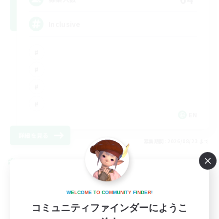
Inclusive
EN
詳細を見る
募集期間: 2026/08/23 まで
クロスワールドリンクシェル
W
E
L
C
O
M
E
T
O
C
O
M
M
U
N
I
T
Y
F
I
N
D
E
R
!
コミュニティファインダーにようこ