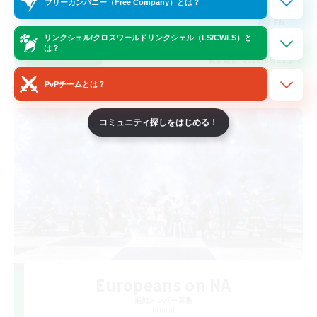
フリーカンパニー（Free Company）とは？
EN
リンクシェル/クロスワールドリンクシェル（LS/CWLS）と
は？
詳細を見る
募集期間: 2026/08/22 まで
PvPチームとは？
クロスワールドリンクシェル
コミュニティ探しをはじめる！
Europeans on NA
追加メンバー募集
Primal