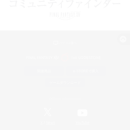
パソコン版へ
関連商品
e-STOREで購入
ゲームダウンロード
Official Information
/
X
News
YouTube