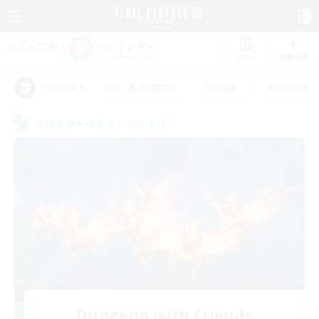
リスト
募集作成
#初心者/若葉歓迎
#絶挑戦
#零式挑戦
アピールタグ
クロスワールドリンクシェル
Dungeon with Friends