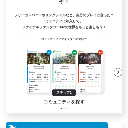
そ！
フリーカンパニーやリンクシェルなど、自分のプレイに合ったコ
ミュニティに加入して、
ファイナルファンタジーXIVの世界をもっと楽しもう！
コミュニティファインダーの使い方
The Old Guards
追加メンバー募集
Primal
100
募集人数
CROWN
ステップ1
コミュニティを探す