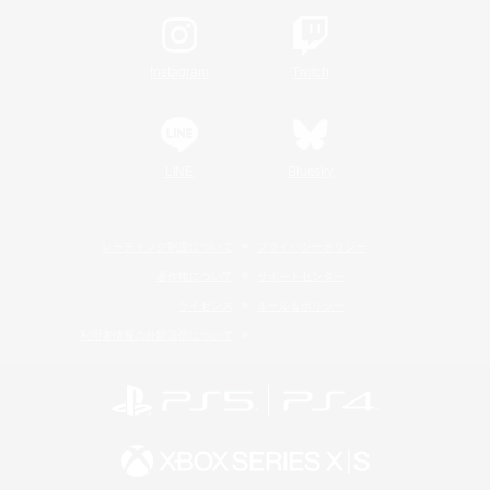
Instagram
Twitch
LINE
Bluesky
レーティング制度について
プライバシーポリシー
著作権について
サポートセンター
ライセンス
ルール＆ポリシー
利用者情報の外部送信について