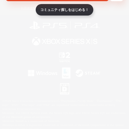
ライセンス
ルール＆ポリシー
利用者情報の外部送信について
コミュニティ探しをはじめる！
©2026 Sony Interactive Entertainment LLC."PlayStation Family Mark", "PlayStation", "PS5
logo", "PS5", "PS4 logo" and "PS4" are registered trademarks or trademarks of Sony
Interactive Entertainment Inc.
Microsoft, the XBOX Sphere mark, the Series X|S logo and XBOX Series X|S are trademarks
of the Microsoft group of companies.
Nintendo Switch is a trademark of Nintendo.
Windows is either a registered trademark or trademark of Microsoft Corporation in the United