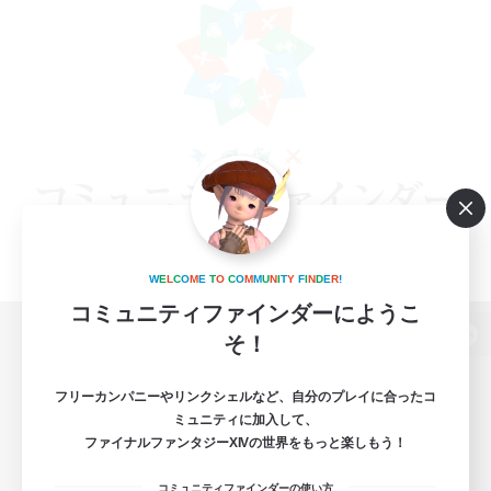
W
E
L
C
O
M
E
T
O
C
O
M
M
U
N
I
T
Y
F
I
N
D
E
R
!
コミュニティファインダーにようこ
そ！
パソコン版へ
フリーカンパニーやリンクシェルなど、自分のプレイに合ったコ
ミュニティに加入して、
ファイナルファンタジーXIVの世界をもっと楽しもう！
関連商品
e-STOREで購入
コミュニティファインダーの使い方