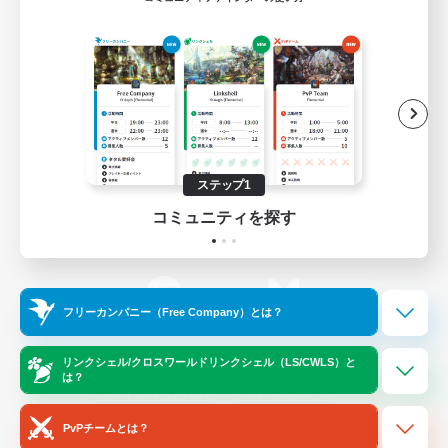
ゲームダウンロード
Official Information
/
X
News
YouTube
ステップ1
コミュニティを探す
Instagram
Twitch
フリーカンパニー（Free Company）とは？
LINE
Bluesky
リンクシェル/クロスワールドリンクシェル（LS/CWLS）と
は？
レーティング制度について
プライバシーポリシー
著作権について
サポートセンター
PvPチームとは？