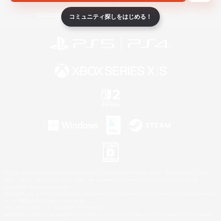
ライセンス
ルール＆ポリシー
利用者情報の外部送信について
コミュニティ探しをはじめる！
©2026 Sony Interactive Entertainment LLC."PlayStation Family Mark", "PlayStation", "PS5
logo", "PS5", "PS4 logo" and "PS4" are registered trademarks or trademarks of Sony
Interactive Entertainment Inc.
Microsoft, the XBOX Sphere mark, the Series X|S logo and XBOX Series X|S are trademarks
of the Microsoft group of companies.
Nintendo Switch is a trademark of Nintendo.
Windows is either a registered trademark or trademark of Microsoft Corporation in the United