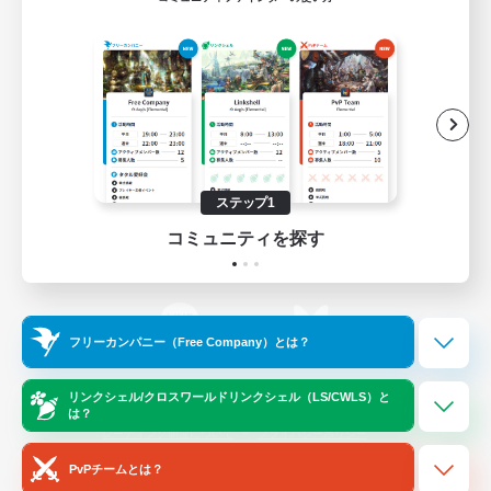
ゲームダウンロード
Official Information
/
X
News
YouTube
ステップ1
コミュニティを探す
Instagram
Twitch
フリーカンパニー（Free Company）とは？
LINE
Bluesky
リンクシェル/クロスワールドリンクシェル（LS/CWLS）と
は？
レーティング制度について
プライバシーポリシー
著作権について
サポートセンター
PvPチームとは？