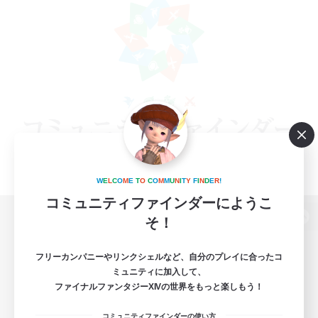
W
E
L
C
O
M
E
T
O
C
O
M
M
U
N
I
T
Y
F
I
N
D
E
R
!
コミュニティファインダーにようこ
そ！
パソコン版へ
フリーカンパニーやリンクシェルなど、自分のプレイに合ったコ
ミュニティに加入して、
ファイナルファンタジーXIVの世界をもっと楽しもう！
関連商品
e-STOREで購入
コミュニティファインダーの使い方