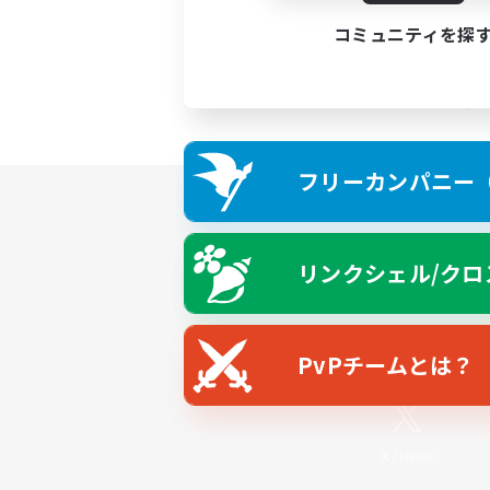
コミュニティを探
フリーカンパニー（F
リンクシェル/クロ
PvPチームとは？
X
/
News