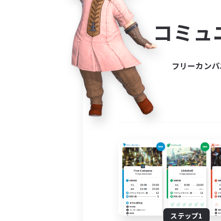
コミ
コミュ
コミュニ
自分に合っ
フリーカンパ
ステップ1