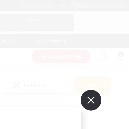
日本語
マイキャラクター情報をチェック！
ログイン
ンキング
ヘルプ＆サポート
新規募集を作成
リスト
ガイド
PvPチーム
検索
(0)
で