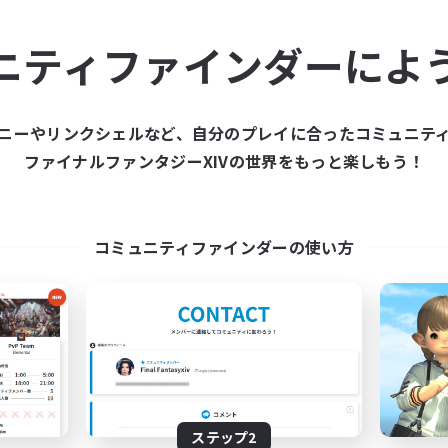
ュニティメンバーを集め
ニティファインダーによ
ティファインダーは、一緒に冒険する仲間を募集することが
た仲間を集めて、ファイナルファンタジーXIVの世界をもっ
ニーやリンクシェルなど、自分のプレイに合ったコミュニテ
ファイナルファンタジーXIVの世界をもっと楽しもう！
新規募集を作成する
コミュニティファインダーの使い方
ステップ2