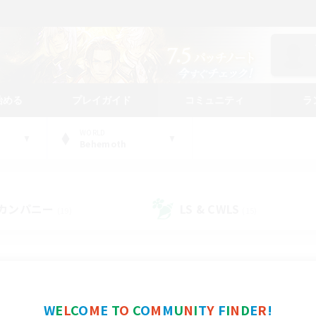
始める
プレイガイド
コミュニティ
ラ
WORLD
Behemoth
カンパニー
LS & CWLS
(19)
(15)
コミュニティファインダー
W
E
L
C
O
M
E
T
O
C
O
M
M
U
N
I
T
Y
F
I
N
D
E
R
!