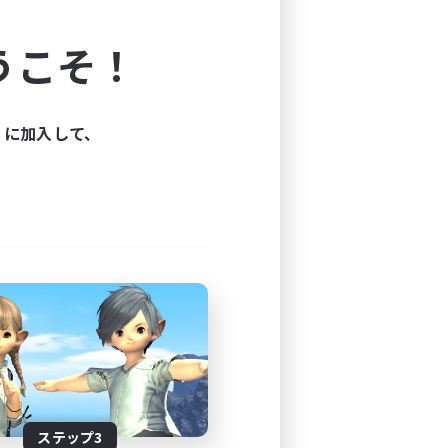
よう！
うこそ！
できます。
と楽しもう！
ィに加入して、
ステップ3