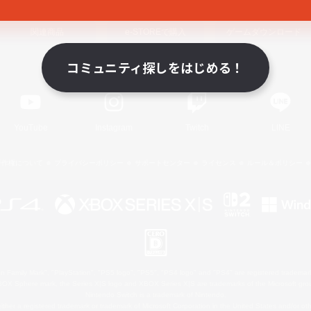
関連商品
e-STOREで購入
ゲームダウンロード
コミュニティ探しをはじめる！
Official Information
YouTube
Instagram
Twitch
LINE
著作権について
プライバシーポリシー
サポートセンター
ライセンス
ルール＆ポリシー
 Family Mark", "PlayStation", "PS5 logo", "PS5", "PS4 logo" and "PS4" are registered trademark
XBOX Sphere mark, the Series X|S logo and XBOX Series X|S are trademarks of the Microsoft gro
Nintendo Switch is a trademark of Nintendo.
ither a registered trademark or trademark of Microsoft Corporation in the United States and/or oth