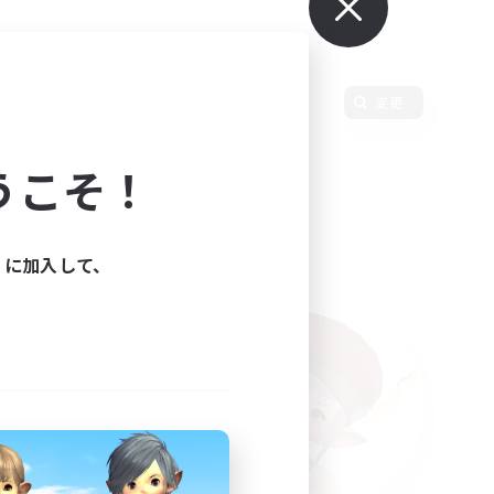
言語
変更
うこそ！
ィに加入して、
た。