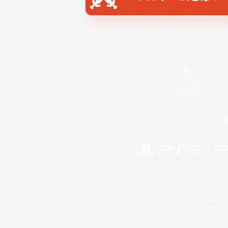
X
/
News
レーティング制度について
©2026 Sony Interactive Entertainment LLC."PlayStation
Microsoft, the 
Windows is e