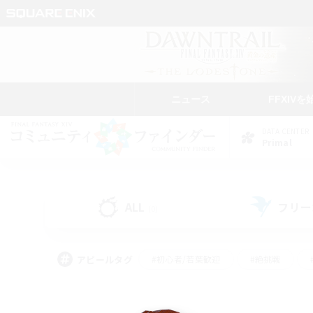
ニュース
FFXIVを
DATA CENTER
Primal
ALL
フリー
(0)
アピールタグ
#初心者/若葉歓迎
#絶挑戦
#モブハント
#学生中心
#なんでも楽しむ
#スクリーンショット撮影
#ハウジ