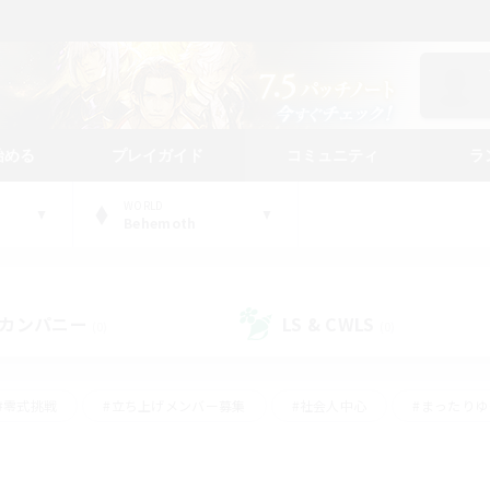
始める
プレイガイド
コミュニティ
ラ
WORLD
Behemoth
カンパニー
LS & CWLS
(0)
(0)
#零式挑戦
#立ち上げメンバー募集
#社会人中心
#まったり
#体験歓迎
#クラフター中心
#ギャザラー中心
#ロー
ング
#演奏
#ミラプリ（ミラージュプリズム）
#クリア目指