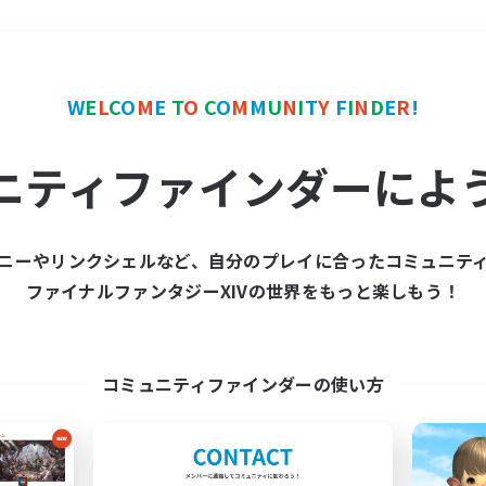
＃トレジャーハント
使用
W
E
L
C
O
M
E
T
O
C
O
M
M
U
N
I
T
Y
F
I
N
D
E
R
!
ニティファインダーによ
ニーやリンクシェルなど、自分のプレイに合ったコミュニテ
ファイナルファンタジーXIVの世界をもっと楽しもう！
募集数 0件
集が見つかりませんでし
コミュニティファインダーの使い方
条件を変えて検索してみるでっす！