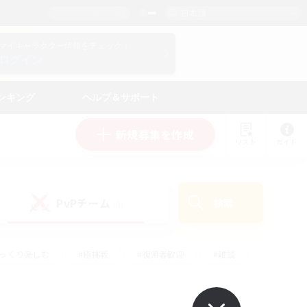
日本語
マイキャラクター情報をチェック！
ログイン
ンキング
ヘルプ＆サポート
新規募集を作成
リスト
ガイド
PvPチーム
検索
(0)
ゆっくり楽しむ
#極挑戦
#復帰者歓迎
#雑談
ルプレイ
#トレジャーハント
#レベリング
して頑張る
#プレイヤー主催イベント