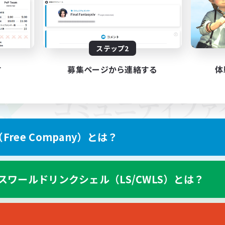
ステップ2
す
募集ページから連絡する
体
ree Company）とは？
スワールドリンクシェル（LS/CWLS）とは？
スマートフォン版へ