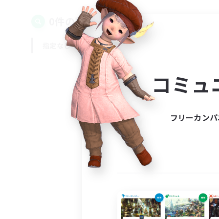
0件の募集が見つかりました！
指定なし
平日
週末
コミュ
フリーカンパ
募