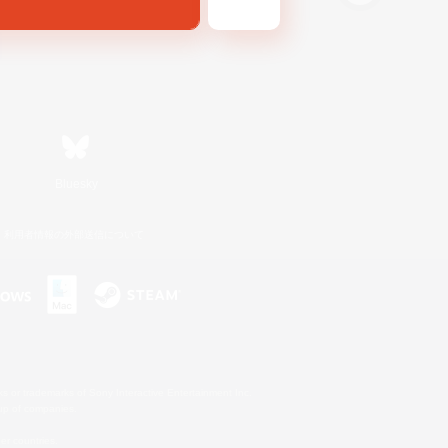
Bluesky
利用者情報の外部送信について
s or trademarks of Sony Interactive Entertainment Inc.
up of companies.
er countries.