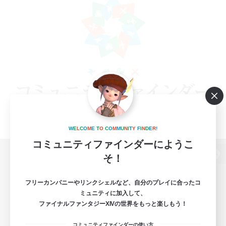
W
E
L
C
O
M
E
T
O
C
O
M
M
U
N
I
T
Y
F
I
N
D
E
R
!
コミュニティファインダーにようこ
そ！
パソコン版へ
フリーカンパニーやリンクシェルなど、自分のプレイに合ったコ
ミュニティに加入して、
ファイナルファンタジーXIVの世界をもっと楽しもう！
関連商品
e-STOREで購入
コミュニティファインダーの使い方