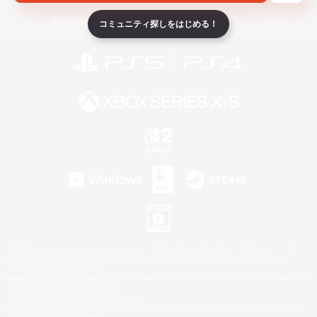
ライセンス
ルール＆ポリシー
利用者情報の外部送信について
コミュニティ探しをはじめる！
©2026 Sony Interactive Entertainment LLC."PlayStation Family Mark", "PlayStation", "PS5
logo", "PS5", "PS4 logo" and "PS4" are registered trademarks or trademarks of Sony
Interactive Entertainment Inc.
Microsoft, the XBOX Sphere mark, the Series X|S logo and XBOX Series X|S are trademarks
of the Microsoft group of companies.
Nintendo Switch is a trademark of Nintendo.
Windows is either a registered trademark or trademark of Microsoft Corporation in the United