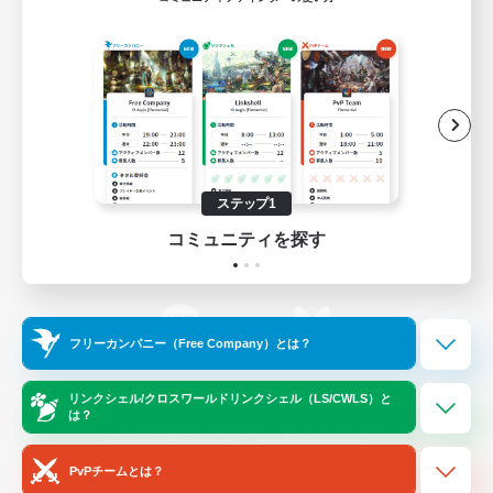
ゲームダウンロード
Official Information
/
X
News
YouTube
ステップ1
コミュニティを探す
Instagram
Twitch
フリーカンパニー（Free Company）とは？
LINE
Bluesky
リンクシェル/クロスワールドリンクシェル（LS/CWLS）と
は？
レーティング制度について
プライバシーポリシー
著作権について
サポートセンター
PvPチームとは？