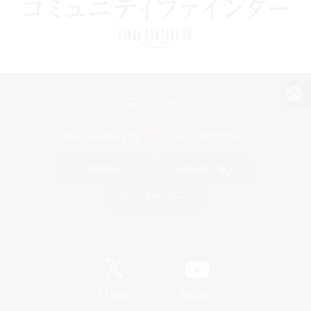
パソコン版へ
関連商品
e-STOREで購入
ゲームダウンロード
Official Information
/
X
News
YouTube