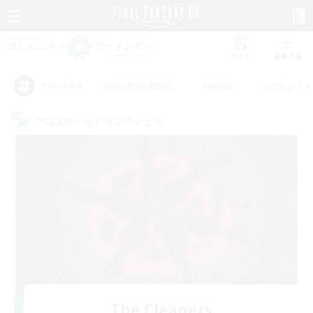
リスト
募集作成
#初心者/若葉歓迎
#絶挑戦
#立ち上げメ
アピールタグ
クロスワールドリンクシェル
The Cleaners