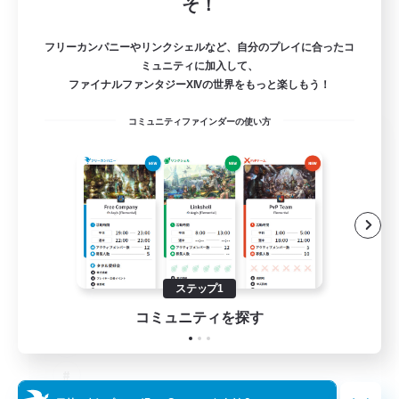
そ！
フリーカンパニーやリンクシェルなど、自分のプレイに合ったコ
ミュニティに加入して、
ファイナルファンタジーXIVの世界をもっと楽しもう！
コミュニティファインダーの使い方
The Old Guards
追加メンバー募集
Primal
100
募集人数
CROWN
ステップ1
コミュニティを探す