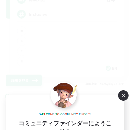
Inclusive
EN
詳細を見る
募集期間: 2026/08/23 まで
クロスワールドリンクシェル
W
E
L
C
O
M
E
T
O
C
O
M
M
U
N
I
T
Y
F
I
N
D
E
R
!
コミュニティファインダーにようこ