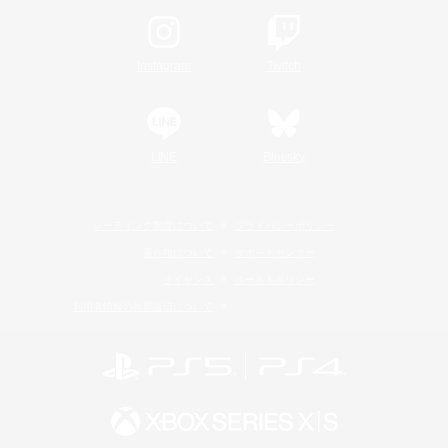
Instagram
Twitch
LINE
Bluesky
レーティング制度について
プライバシーポリシー
著作権について
サポートセンター
ライセンス
ルール＆ポリシー
利用者情報の外部送信について