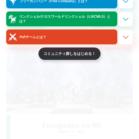
フリーカンパニー（Free Company）とは？
EN
リンクシェル/クロスワールドリンクシェル（LS/CWLS）と
は？
詳細を見る
募集期間: 2026/08/22 まで
PvPチームとは？
クロスワールドリンクシェル
コミュニティ探しをはじめる！
Europeans on NA
追加メンバー募集
Primal