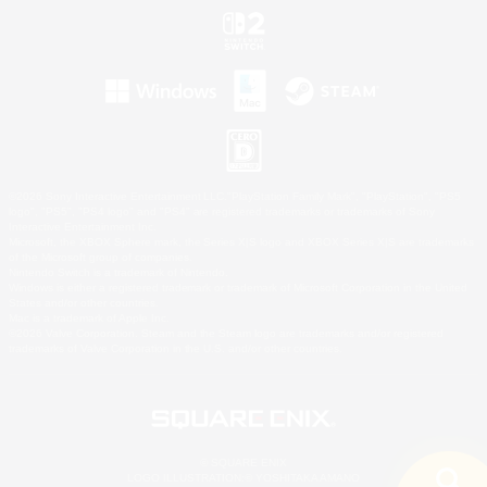
©2026 Sony Interactive Entertainment LLC."PlayStation Family Mark", "PlayStation", "PS5
logo", "PS5", "PS4 logo" and "PS4" are registered trademarks or trademarks of Sony
Interactive Entertainment Inc.
Microsoft, the XBOX Sphere mark, the Series X|S logo and XBOX Series X|S are trademarks
of the Microsoft group of companies.
Nintendo Switch is a trademark of Nintendo.
Windows is either a registered trademark or trademark of Microsoft Corporation in the United
States and/or other countries.
Mac is a trademark of Apple Inc.
©2026 Valve Corporation. Steam and the Steam logo are trademarks and/or registered
trademarks of Valve Corporation in the U.S. and/or other countries.
© SQUARE ENIX
LOGO ILLUSTRATION:© YOSHITAKA AMANO