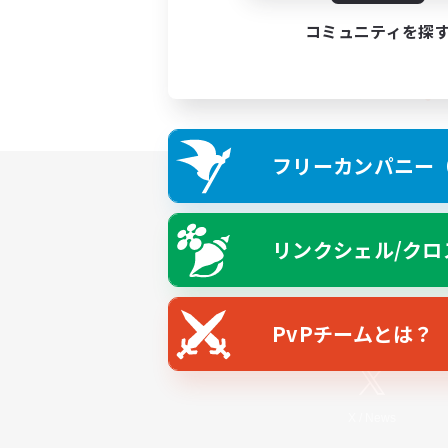
コミュニティを探
フリーカンパニー（F
リンクシェル/クロ
PvPチームとは？
X
/
News