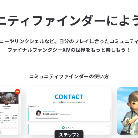
ュニティメンバーを集め
ニティファインダーによ
ティファインダーは、一緒に冒険する仲間を募集することが
た仲間を集めて、ファイナルファンタジーXIVの世界をもっ
ニーやリンクシェルなど、自分のプレイに合ったコミュニテ
ファイナルファンタジーXIVの世界をもっと楽しもう！
新規募集を作成する
コミュニティファインダーの使い方
ステップ2