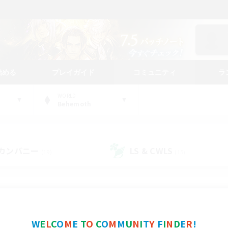
始める
プレイガイド
コミュニティ
ラ
WORLD
Behemoth
カンパニー
LS & CWLS
(19)
(15)
コミュニティファインダー
W
E
L
C
O
M
E
T
O
C
O
M
M
U
N
I
T
Y
F
I
N
D
E
R
!