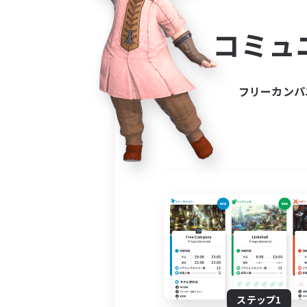
コミ
コミュ
コミュニ
自分に合っ
フリーカンパ
ステップ1