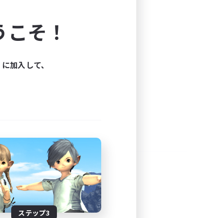
よう！
うこそ！
できます。
と楽しもう！
ィに加入して、
ステップ3