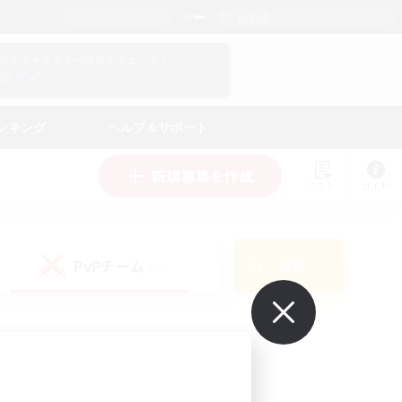
日本語
マイキャラクター情報をチェック！
ログイン
ンキング
ヘルプ＆サポート
新規募集を作成
リスト
ガイド
PvPチーム
検索
(0)
で