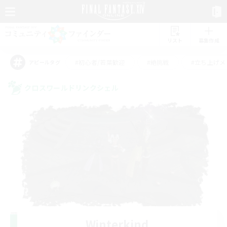
リスト
募集作成
#初心者/若葉歓迎
#絶挑戦
#立ち上げメ
アピールタグ
クロスワールドリンクシェル
Winterkind