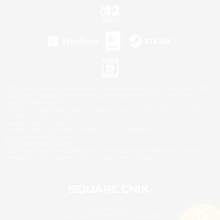
©2026 Sony Interactive Entertainment LLC."PlayStation Family Mark", "PlayStation", "PS5
logo", "PS5", "PS4 logo" and "PS4" are registered trademarks or trademarks of Sony
Interactive Entertainment Inc.
Microsoft, the XBOX Sphere mark, the Series X|S logo and XBOX Series X|S are trademarks
of the Microsoft group of companies.
Nintendo Switch is a trademark of Nintendo.
Windows is either a registered trademark or trademark of Microsoft Corporation in the United
States and/or other countries.
Mac is a trademark of Apple Inc.
©2026 Valve Corporation. Steam and the Steam logo are trademarks and/or registered
trademarks of Valve Corporation in the U.S. and/or other countries.
© SQUARE ENIX
LOGO ILLUSTRATION:© YOSHITAKA AMANO