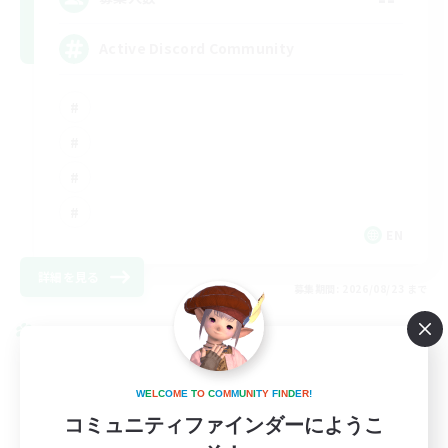
Active Discord Community
EN
詳細を見る
募集期間: 2026/08/23 まで
クロスワールドリンクシェル
W
E
L
C
O
M
E
T
O
C
O
M
M
U
N
I
T
Y
F
I
N
D
E
R
!
コミュニティファインダーにようこ