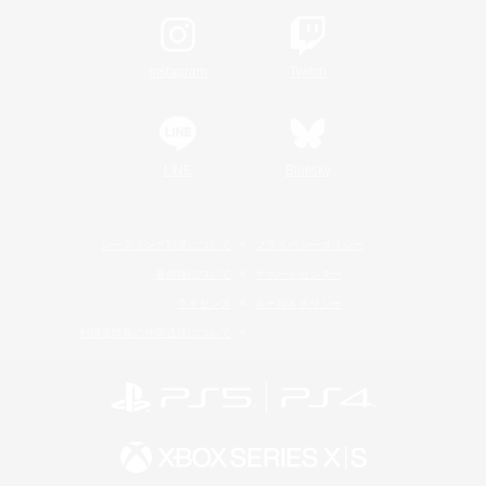
Instagram
Twitch
LINE
Bluesky
レーティング制度について
プライバシーポリシー
著作権について
サポートセンター
ライセンス
ルール＆ポリシー
利用者情報の外部送信について