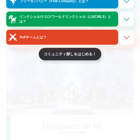
フリーカンパニー（Free Company）とは？
EN
リンクシェル/クロスワールドリンクシェル（LS/CWLS）と
は？
詳細を見る
募集期間: 2026/08/23 まで
PvPチームとは？
クロスワールドリンクシェル
コミュニティ探しをはじめる！
Europeans on NA
追加メンバー募集
Primal