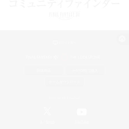
パソコン版へ
関連商品
e-STOREで購入
ゲームダウンロード
Official Information
/
X
News
YouTube