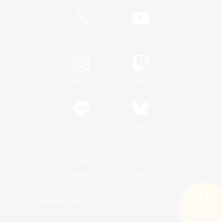
/
X
News
YouTube
Instagram
Twitch
LINE
Bluesky
レーティング制度について
プライバシーポリシー
著作権について
サポートセンター
ライセンス
ルール＆ポリシー
利用者情報の外部送信について
検索する
19件