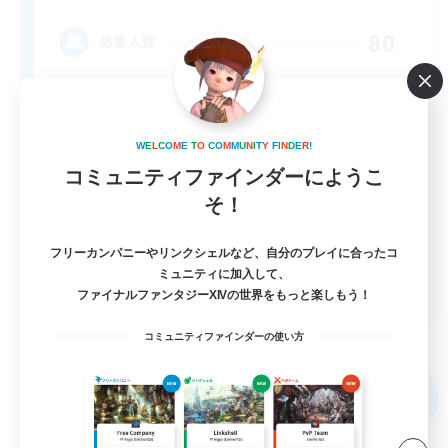
80
募集人数
Anyone welcome!
W
E
L
C
O
M
E
T
O
C
O
M
M
U
N
I
T
Y
F
I
N
D
E
R
!
コミュニティファインダーにようこ
そ！
フリーカンパニーやリンクシェルなど、自分のプレイに合ったコ
ミュニティに加入して、
EN
ファイナルファンタジーXIVの世界をもっと楽しもう！
詳細を見る
募集期間: 2026/09/03 まで
コミュニティファインダーの使い方
フリーカンパニー
NEW