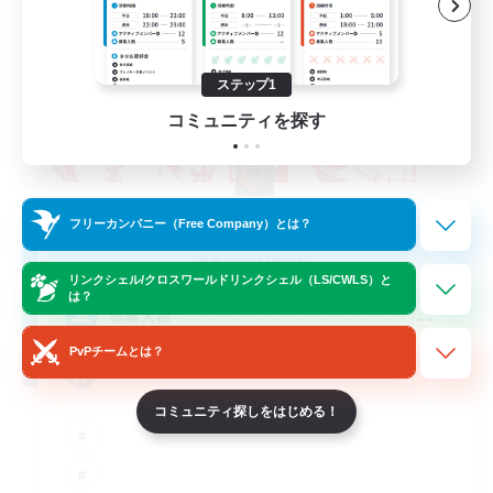
ステップ1
コミュニティを探す
The Rune Knights
フリーカンパニー（Free Company）とは？
追加メンバー募集
Behemoth [Primal]
リンクシェル/クロスワールドリンクシェル（LS/CWLS）と
は？
--
募集人数
PvPチームとは？
Rune
コミュニティ探しをはじめる！