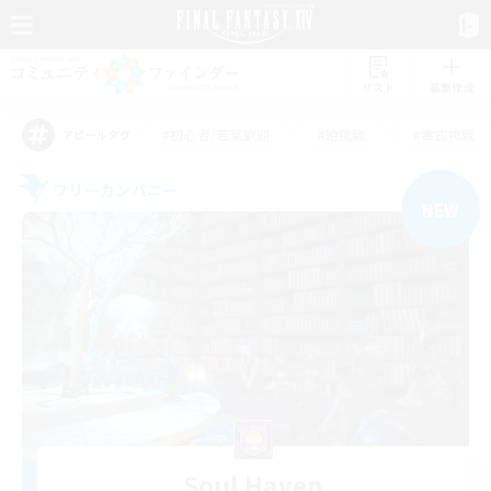
リスト
募集作成
#初心者/若葉歓迎
#絶挑戦
#零式挑戦
アピールタグ
フリーカンパニー
NEW
Soul Haven