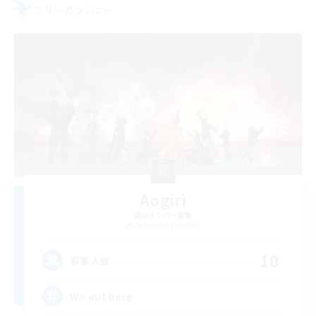
フリーカンパニー
Aogiri
追加メンバー募集
Behemoth [Primal]
10
募集人数
We out here