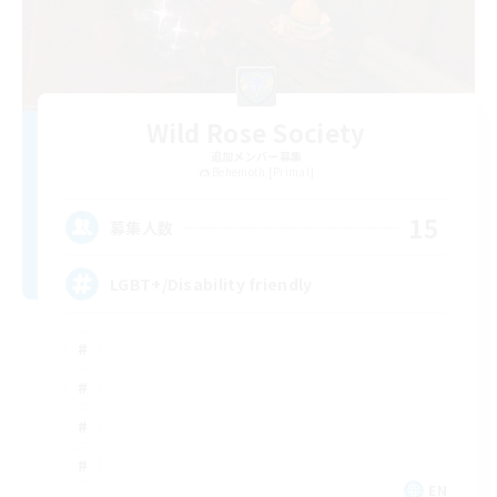
Wild Rose Society
追加メンバー募集
Behemoth [Primal]
15
募集人数
LGBT+/Disability friendly
EN