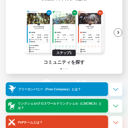
ゲームダウンロード
Official Information
/
X
News
YouTube
ステップ1
コミュニティを探す
Instagram
Twitch
フリーカンパニー（Free Company）とは？
LINE
Bluesky
リンクシェル/クロスワールドリンクシェル（LS/CWLS）と
は？
レーティング制度について
プライバシーポリシー
著作権について
サポートセンター
PvPチームとは？