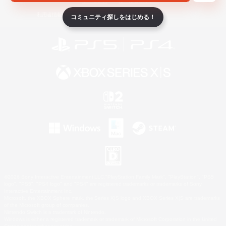
ライセンス
ルール＆ポリシー
利用者情報の外部送信について
コミュニティ探しをはじめる！
©2026 Sony Interactive Entertainment LLC."PlayStation Family Mark", "PlayStation", "PS5
logo", "PS5", "PS4 logo" and "PS4" are registered trademarks or trademarks of Sony
Interactive Entertainment Inc.
Microsoft, the XBOX Sphere mark, the Series X|S logo and XBOX Series X|S are trademarks
of the Microsoft group of companies.
Nintendo Switch is a trademark of Nintendo.
Windows is either a registered trademark or trademark of Microsoft Corporation in the United