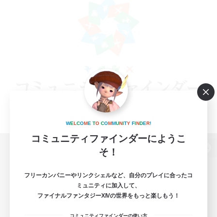
W
E
L
C
O
M
E
T
O
C
O
M
M
U
N
I
T
Y
F
I
N
D
E
R
!
コミュニティファインダーにようこ
そ！
パソコン版へ
フリーカンパニーやリンクシェルなど、自分のプレイに合ったコ
ミュニティに加入して、
ファイナルファンタジーXIVの世界をもっと楽しもう！
関連商品
e-STOREで購入
コミュニティファインダーの使い方