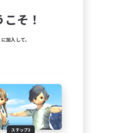
よう！
うこそ！
できます。
と楽しもう！
ィに加入して、
ステップ3