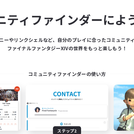
ュニティメンバーを集め
ニティファインダーによ
ティファインダーは、一緒に冒険する仲間を募集することが
た仲間を集めて、ファイナルファンタジーXIVの世界をもっ
ニーやリンクシェルなど、自分のプレイに合ったコミュニテ
ファイナルファンタジーXIVの世界をもっと楽しもう！
新規募集を作成する
コミュニティファインダーの使い方
ステップ2