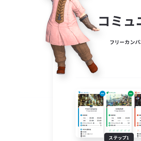
コミ
コミュ
コミュニ
自分に合っ
フリーカンパ
ステップ1