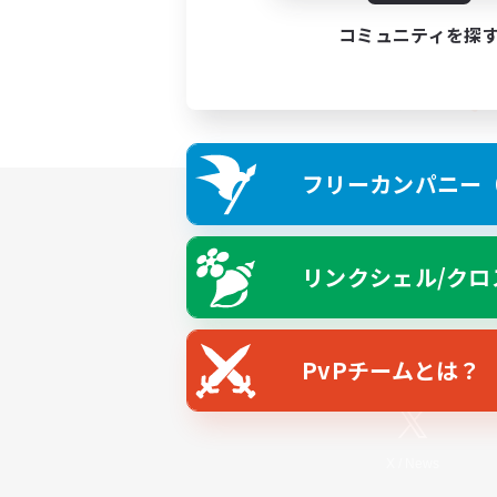
コミュニティを探
フリーカンパニー（F
リンクシェル/クロ
PvPチームとは？
X
/
News