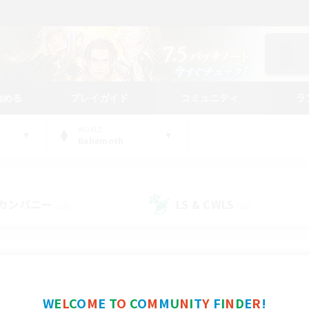
始める
プレイガイド
コミュニティ
ラ
WORLD
Behemoth
カンパニー
LS & CWLS
(19)
(15)
コミュニティファインダー
W
E
L
C
O
M
E
T
O
C
O
M
M
U
N
I
T
Y
F
I
N
D
E
R
!