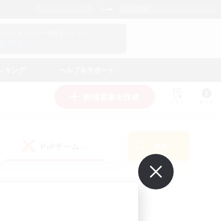
日本語
マイキャラクター情報をチェック！
ログイン
ンキング
ヘルプ＆サポート
新規募集を作成
リスト
ガイド
PvPチーム
検索
(0)
で