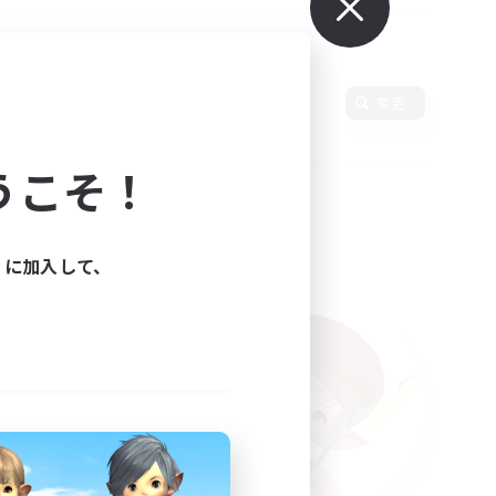
言語
変更
うこそ！
ィに加入して、
た。