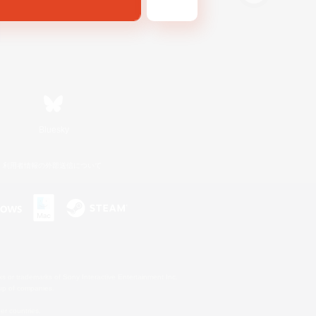
Bluesky
利用者情報の外部送信について
s or trademarks of Sony Interactive Entertainment Inc.
up of companies.
er countries.