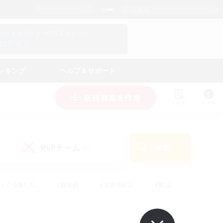
日本語
マイキャラクター情報をチェック！
ログイン
ンキング
ヘルプ＆サポート
新規募集を作成
リスト
ガイド
PvPチーム
検索
(0)
ゆっくり楽しむ
#極挑戦
#復帰者歓迎
#雑談
学生中心
#トレジャーハント
#レベリング
して頑張る
#プレイヤー主催イベント