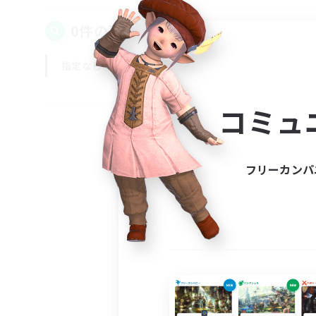
0件の募集が見つかりました！
指定なし
平日
週末
コミュ
フリーカンパ
募