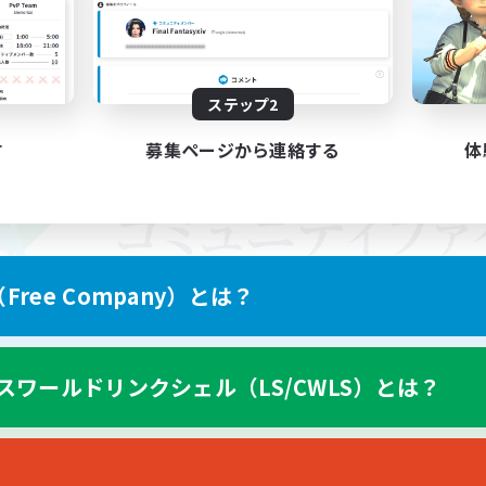
ステップ2
す
募集ページから連絡する
体
ree Company）とは？
スワールドリンクシェル（LS/CWLS）とは？
スマートフォン版へ