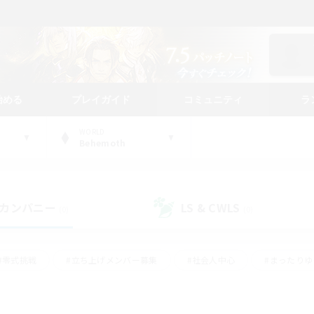
始める
プレイガイド
コミュニティ
ラ
WORLD
Behemoth
カンパニー
LS & CWLS
(0)
(0)
#零式挑戦
#立ち上げメンバー募集
#社会人中心
#まったり
レイ
#クラフター中心
#体験歓迎
#ギャザラー中心
#
#スクリーンショット撮影
#ハウジング
#演奏
#クリア目指