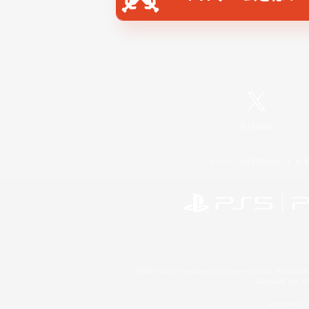
X
/
News
レーティング制度について
©2026 Sony Interactive Entertainment LLC."PlayStation
Microsoft, the 
Windows is e