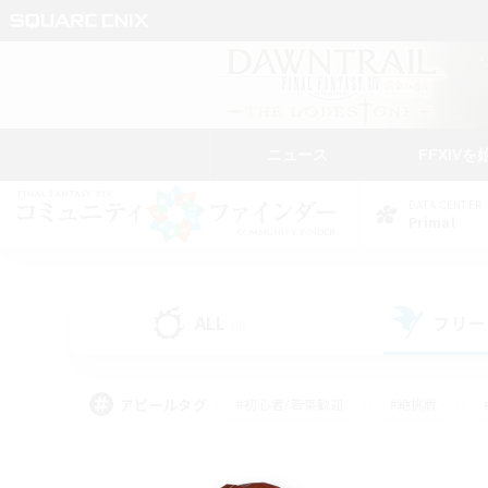
ニュース
FFXIVを
DATA CENTER
Primal
ALL
フリー
(0)
アピールタグ
#初心者/若葉歓迎
#絶挑戦
#モブハント
#なんでも楽しむ
#ロールプ
#ミラプリ（ミラージュプリズム）