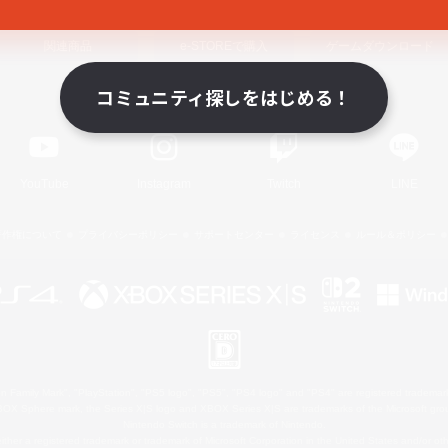
関連商品
e-STOREで購入
ゲームダウンロード
コミュニティ探しをはじめる！
Official Information
YouTube
Instagram
Twitch
LINE
著作権について
プライバシーポリシー
サポートセンター
ライセンス
ルール＆ポリシー
 Family Mark", "PlayStation", "PS5 logo", "PS5", "PS4 logo" and "PS4" are registered trademark
XBOX Sphere mark, the Series X|S logo and XBOX Series X|S are trademarks of the Microsoft gro
Nintendo Switch is a trademark of Nintendo.
ither a registered trademark or trademark of Microsoft Corporation in the United States and/or oth