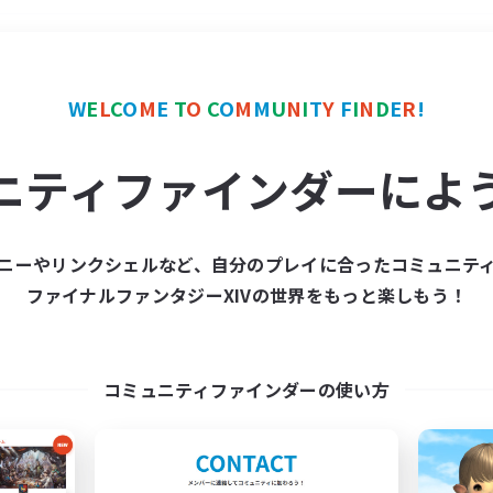
＃トレジャーハント
使用
W
E
L
C
O
M
E
T
O
C
O
M
M
U
N
I
T
Y
F
I
N
D
E
R
!
ニティファインダーによ
ニーやリンクシェルなど、自分のプレイに合ったコミュニテ
ファイナルファンタジーXIVの世界をもっと楽しもう！
募集数 0件
集が見つかりませんでし
コミュニティファインダーの使い方
条件を変えて検索してみるでっす！