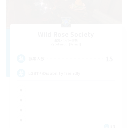
Wild Rose Society
追加メンバー募集
Behemoth [Primal]
15
募集人数
LGBT+/Disability friendly
EN