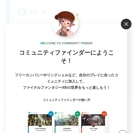
--
募集人数
Rune
W
E
L
C
O
M
E
T
O
C
O
M
M
U
N
I
T
Y
F
I
N
D
E
R
!
コミュニティファインダーにようこ
そ！
フリーカンパニーやリンクシェルなど、自分のプレイに合ったコ
ミュニティに加入して、
EN
ファイナルファンタジーXIVの世界をもっと楽しもう！
詳細を見る
募集期間: 2026/09/03 まで
コミュニティファインダーの使い方
フリーカンパニー