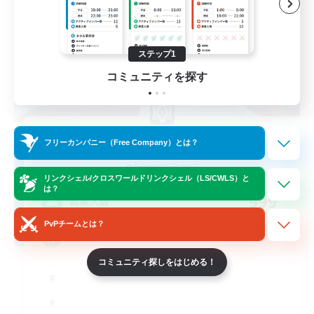
ステップ1
コミュニティを探す
Brave Little Spark
フリーカンパニー（Free Company）とは？
追加メンバー募集
Behemoth [Primal]
リンクシェル/クロスワールドリンクシェル（LS/CWLS）と
は？
999
募集人数
PvPチームとは？
Positive Vibes
コミュニティ探しをはじめる！