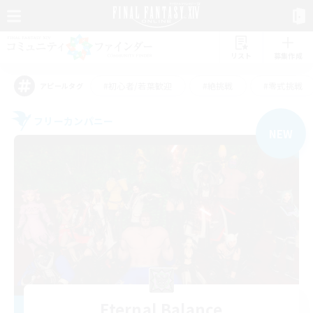
リスト
募集作成
#初心者/若葉歓迎
#絶挑戦
#零式挑戦
アピールタグ
フリーカンパニー
NEW
Eternal Balance