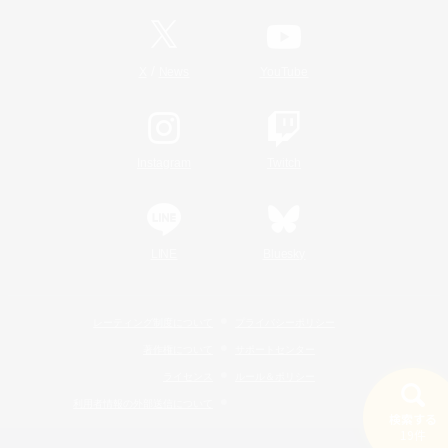
/
X
News
YouTube
Instagram
Twitch
LINE
Bluesky
レーティング制度について
プライバシーポリシー
著作権について
サポートセンター
ライセンス
ルール＆ポリシー
利用者情報の外部送信について
検索する
19件