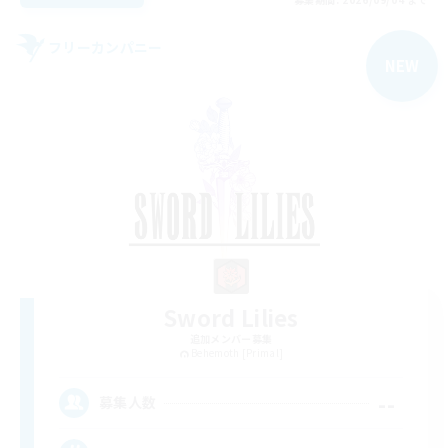
フリーカンパニー
NEW
Sword Lilies
追加メンバー募集
Behemoth [Primal]
--
募集人数