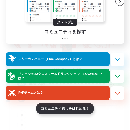
ステップ1
コミュニティを探す
The Rune Knights
フリーカンパニー（Free Company）とは？
追加メンバー募集
Behemoth [Primal]
リンクシェル/クロスワールドリンクシェル（LS/CWLS）と
は？
--
募集人数
PvPチームとは？
Rune
コミュニティ探しをはじめる！