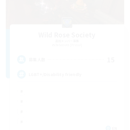
Wild Rose Society
追加メンバー募集
Behemoth [Primal]
15
募集人数
LGBT+/Disability friendly
EN