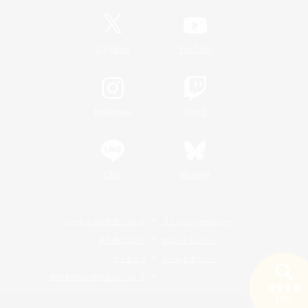
/
X
News
YouTube
Instagram
Twitch
LINE
Bluesky
レーティング制度について
プライバシーポリシー
著作権について
サポートセンター
ライセンス
ルール＆ポリシー
利用者情報の外部送信について
検索する
19件