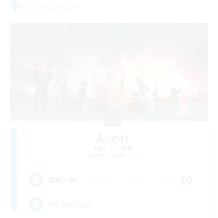
フリーカンパニー
Aogiri
追加メンバー募集
Behemoth [Primal]
10
募集人数
We out here