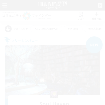
リスト
募集作成
#初心者/若葉歓迎
#絶挑戦
#零式挑戦
アピールタグ
フリーカンパニー
NEW
Soul Haven