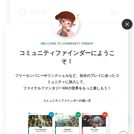
80
募集人数
Anyone welcome!
W
E
L
C
O
M
E
T
O
C
O
M
M
U
N
I
T
Y
F
I
N
D
E
R
!
コミュニティファインダーにようこ
そ！
フリーカンパニーやリンクシェルなど、自分のプレイに合ったコ
ミュニティに加入して、
EN
ファイナルファンタジーXIVの世界をもっと楽しもう！
詳細を見る
募集期間: 2026/09/03 まで
コミュニティファインダーの使い方
フリーカンパニー
NEW