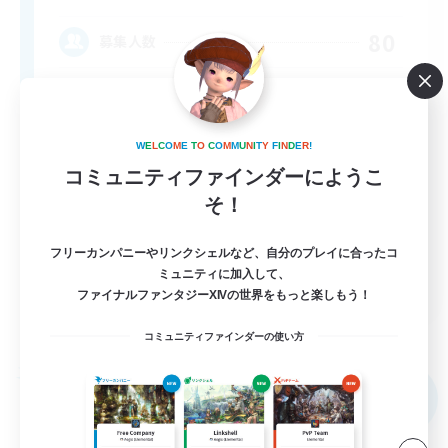
80
募集人数
Anyone welcome!
W
E
L
C
O
M
E
T
O
C
O
M
M
U
N
I
T
Y
F
I
N
D
E
R
!
コミュニティファインダーにようこ
そ！
フリーカンパニーやリンクシェルなど、自分のプレイに合ったコ
ミュニティに加入して、
EN
ファイナルファンタジーXIVの世界をもっと楽しもう！
詳細を見る
募集期間: 2026/09/03 まで
コミュニティファインダーの使い方
フリーカンパニー
NEW