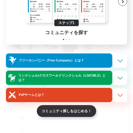
ステップ1
コミュニティを探す
The Rune Knights
フリーカンパニー（Free Company）とは？
追加メンバー募集
Behemoth [Primal]
リンクシェル/クロスワールドリンクシェル（LS/CWLS）と
は？
--
募集人数
PvPチームとは？
Rune
コミュニティ探しをはじめる！