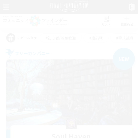
リスト
募集作成
#初心者/若葉歓迎
#絶挑戦
#零式挑戦
アピールタグ
フリーカンパニー
NEW
Soul Haven