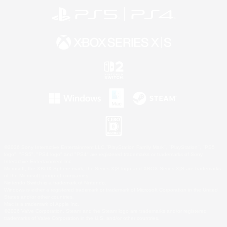
©2026 Sony Interactive Entertainment LLC."PlayStation Family Mark", "PlayStation", "PS5
logo", "PS5", "PS4 logo" and "PS4" are registered trademarks or trademarks of Sony
Interactive Entertainment Inc.
Microsoft, the XBOX Sphere mark, the Series X|S logo and XBOX Series X|S are trademarks
of the Microsoft group of companies.
Nintendo Switch is a trademark of Nintendo.
Windows is either a registered trademark or trademark of Microsoft Corporation in the United
States and/or other countries.
Mac is a trademark of Apple Inc.
©2026 Valve Corporation. Steam and the Steam logo are trademarks and/or registered
trademarks of Valve Corporation in the U.S. and/or other countries.