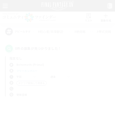
リスト
募集作成
#初心者/若葉歓迎
#絶挑戦
#零式挑戦
アピールタグ
0件の募集が見つかりました！
指定なし
Behemoth (Primal)
フリーカンパニー
平日
週末
＃クリア目指して頑張る
使用言語