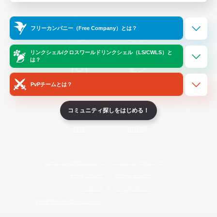
Official Information
フリーカンパニー（Free Company）とは？
/
X
News
YouTube
リンクシェル/クロスワールドリンクシェル（LS/CWLS）と
は？
PvPチームとは？
Instagram
Twitch
コミュニティ探しをはじめる！
LINE
Bluesky
レーティング制度について
プライバシーポリシー
著作権について
サポートセンター
ライセンス
ルール＆ポリシー
利用者情報の外部送信について