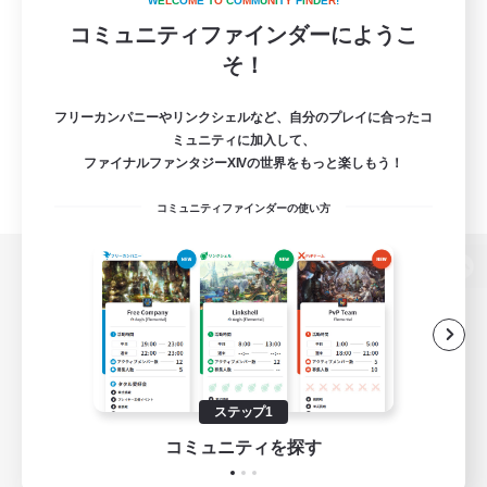
W
E
L
C
O
M
E
T
O
C
O
M
M
U
N
I
T
Y
F
I
N
D
E
R
!
コミュニティファインダーにようこ
そ！
フリーカンパニーやリンクシェルなど、自分のプレイに合ったコ
ミュニティに加入して、
ファイナルファンタジーXIVの世界をもっと楽しもう！
コミュニティファインダーの使い方
パソコン版へ
関連商品
e-STOREで購入
ステップ1
ゲームダウンロード
コミュニティを探す