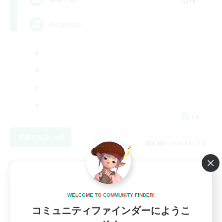
Inclusive
EN
詳細を見る
募集期間: 2026/08/23 まで
クロスワールドリンクシェル
W
E
L
C
O
M
E
T
O
C
O
M
M
U
N
I
T
Y
F
I
N
D
E
R
!
コミュニティファインダーにようこ