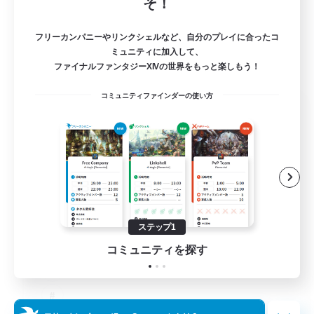
そ！
フリーカンパニーやリンクシェルなど、自分のプレイに合ったコ
ミュニティに加入して、
ファイナルファンタジーXIVの世界をもっと楽しもう！
コミュニティファインダーの使い方
The Old Guards
追加メンバー募集
Primal
100
募集人数
CROWN
ステップ1
コミュニティを探す