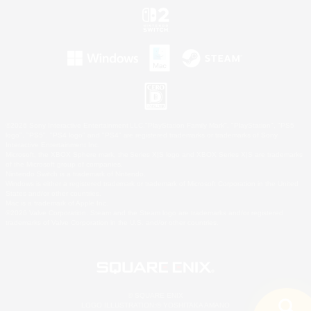
©2026 Sony Interactive Entertainment LLC."PlayStation Family Mark", "PlayStation", "PS5
logo", "PS5", "PS4 logo" and "PS4" are registered trademarks or trademarks of Sony
Interactive Entertainment Inc.
Microsoft, the XBOX Sphere mark, the Series X|S logo and XBOX Series X|S are trademarks
of the Microsoft group of companies.
Nintendo Switch is a trademark of Nintendo.
Windows is either a registered trademark or trademark of Microsoft Corporation in the United
States and/or other countries.
Mac is a trademark of Apple Inc.
©2026 Valve Corporation. Steam and the Steam logo are trademarks and/or registered
trademarks of Valve Corporation in the U.S. and/or other countries.
© SQUARE ENIX
LOGO ILLUSTRATION:© YOSHITAKA AMANO