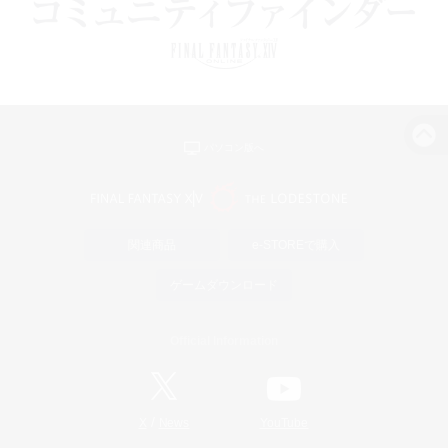
パソコン版へ
関連商品
e-STOREで購入
ゲームダウンロード
Official Information
/
X
News
YouTube