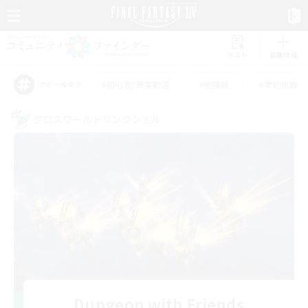
リスト
募集作成
#初心者/若葉歓迎
#絶挑戦
#零式挑戦
アピールタグ
クロスワールドリンクシェル
Dungeon with Friends