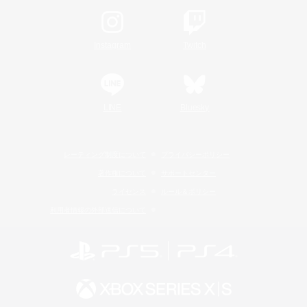
Instagram
Twitch
LINE
Bluesky
レーティング制度について
プライバシーポリシー
著作権について
サポートセンター
ライセンス
ルール＆ポリシー
利用者情報の外部送信について