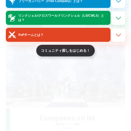
フリーカンパニー（Free Company）とは？
EN
リンクシェル/クロスワールドリンクシェル（LS/CWLS）と
は？
詳細を見る
募集期間: 2026/08/22 まで
PvPチームとは？
クロスワールドリンクシェル
コミュニティ探しをはじめる！
Europeans on NA
追加メンバー募集
Primal