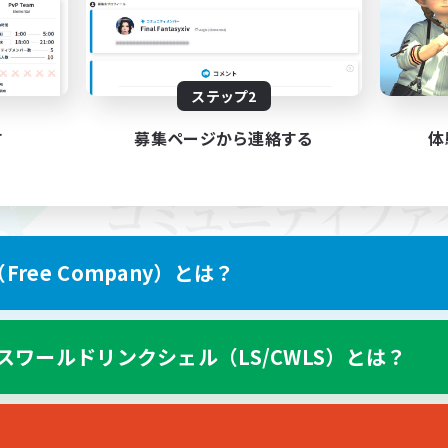
ステップ2
す
募集ページから連絡する
体
ree Company）とは？
スワールドリンクシェル（LS/CWLS）とは？
スマートフォン版へ