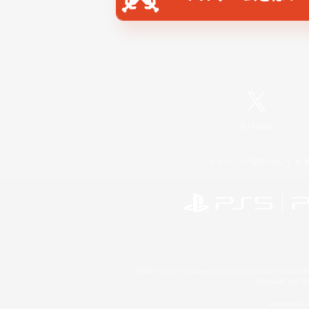
X
/
News
レーティング制度について
©2026 Sony Interactive Entertainment LLC."PlayStation
Microsoft, the 
Windows is e