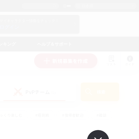
日本語
マイキャラクター情報をチェック！
ログイン
ンキング
ヘルプ＆サポート
新規募集を作成
リスト
ガイド
PvPチーム
検索
(0)
ゆっくり楽しむ
#極挑戦
#復帰者歓迎
#雑談
ルプレイ
#トレジャーハント
#レベリング
して頑張る
#プレイヤー主催イベント