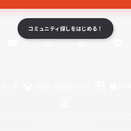
関連商品
e-STOREで購入
ゲームダウンロード
コミュニティ探しをはじめる！
Official Information
YouTube
Instagram
Twitch
LINE
著作権について
プライバシーポリシー
サポートセンター
ライセンス
ルール＆ポリシー
 Family Mark", "PlayStation", "PS5 logo", "PS5", "PS4 logo" and "PS4" are registered trademark
XBOX Sphere mark, the Series X|S logo and XBOX Series X|S are trademarks of the Microsoft gro
Nintendo Switch is a trademark of Nintendo.
ither a registered trademark or trademark of Microsoft Corporation in the United States and/or oth