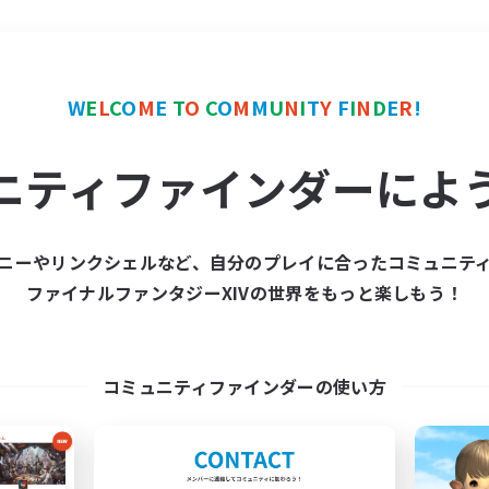
＃なんでも楽しむ
使用言
W
E
L
C
O
M
E
T
O
C
O
M
M
U
N
I
T
Y
F
I
N
D
E
R
!
ニティファインダーによ
ニーやリンクシェルなど、自分のプレイに合ったコミュニテ
ファイナルファンタジーXIVの世界をもっと楽しもう！
募集数 0件
集が見つかりませんでし
コミュニティファインダーの使い方
条件を変えて検索してみるでっす！