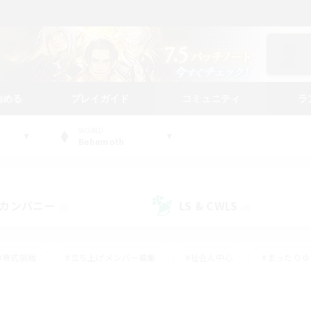
始める
プレイガイド
コミュニティ
ラ
WORLD
Behemoth
カンパニー
LS & CWLS
(0)
(0)
#零式挑戦
#立ち上げメンバー募集
#社会人中心
#まったり
#体験歓迎
#クラフター中心
#ギャザラー中心
#ロー
ング
#演奏
#ミラプリ（ミラージュプリズム）
#クリア目指