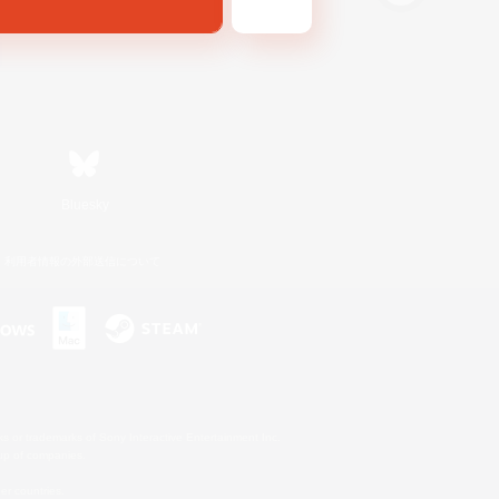
Bluesky
利用者情報の外部送信について
s or trademarks of Sony Interactive Entertainment Inc.
up of companies.
er countries.