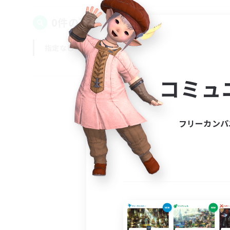
0件の募集が見つかりました！
指定なし
平日
週末
コミュ
フリーカンパ
募