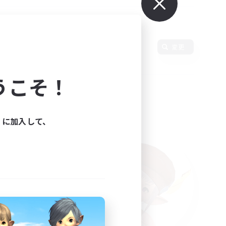
語
変更
うこそ！
ィに加入して、
た。