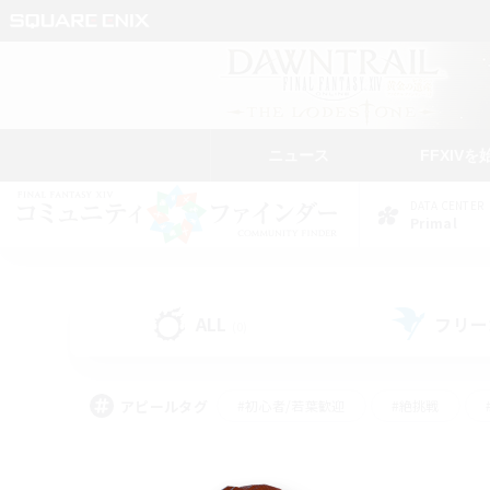
ニュース
FFXIVを
DATA CENTER
Primal
ALL
フリー
(0)
アピールタグ
#初心者/若葉歓迎
#絶挑戦
#モブハント
#学生中心
#なんでも楽しむ
#スクリーンショット撮影
#ハウジ