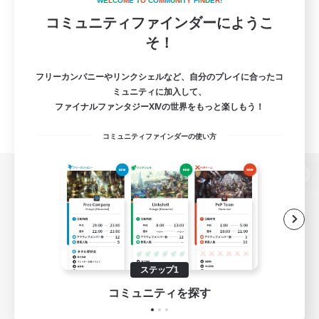
W
E
L
C
O
M
E
T
O
C
O
M
M
U
N
I
T
Y
F
I
N
D
E
R
!
コミュニティファインダーにようこ
そ！
フリーカンパニーやリンクシェルなど、自分のプレイに合ったコ
ミュニティに加入して、
ファイナルファンタジーXIVの世界をもっと楽しもう！
コミュニティファインダーの使い方
パソコン版へ
関連商品
e-STOREで購入
ステップ1
ゲームダウンロード
コミュニティを探す