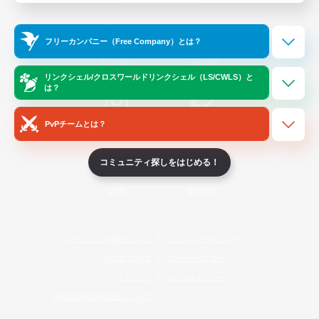
Official Information
フリーカンパニー（Free Company）とは？
/
X
News
YouTube
リンクシェル/クロスワールドリンクシェル（LS/CWLS）と
は？
PvPチームとは？
Instagram
Twitch
コミュニティ探しをはじめる！
LINE
Bluesky
レーティング制度について
プライバシーポリシー
著作権について
サポートセンター
ライセンス
ルール＆ポリシー
利用者情報の外部送信について