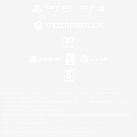
©2026 Sony Interactive Entertainment LLC."PlayStation Family Mark", "PlayStation", "PS5
logo", "PS5", "PS4 logo" and "PS4" are registered trademarks or trademarks of Sony
Interactive Entertainment Inc.
Microsoft, the XBOX Sphere mark, the Series X|S logo and XBOX Series X|S are trademarks
of the Microsoft group of companies.
Nintendo Switch is a trademark of Nintendo.
Windows is either a registered trademark or trademark of Microsoft Corporation in the United
States and/or other countries.
Mac is a trademark of Apple Inc.
©2026 Valve Corporation. Steam and the Steam logo are trademarks and/or registered
trademarks of Valve Corporation in the U.S. and/or other countries.