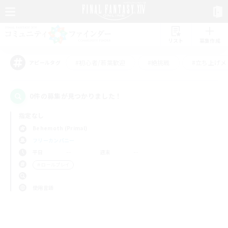
リスト
募集作成
#初心者/若葉歓迎
#絶挑戦
#立ち上げメ
アピールタグ
0件の募集が見つかりました！
指定なし
Behemoth (Primal)
フリーカンパニー
平日
週末
＃ロールプレイ
使用言語