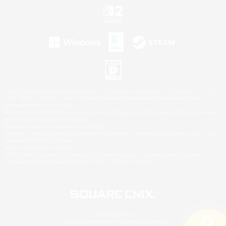
©2026 Sony Interactive Entertainment LLC."PlayStation Family Mark", "PlayStation", "PS5
logo", "PS5", "PS4 logo" and "PS4" are registered trademarks or trademarks of Sony
Interactive Entertainment Inc.
Microsoft, the XBOX Sphere mark, the Series X|S logo and XBOX Series X|S are trademarks
of the Microsoft group of companies.
Nintendo Switch is a trademark of Nintendo.
Windows is either a registered trademark or trademark of Microsoft Corporation in the United
States and/or other countries.
Mac is a trademark of Apple Inc.
©2026 Valve Corporation. Steam and the Steam logo are trademarks and/or registered
trademarks of Valve Corporation in the U.S. and/or other countries.
© SQUARE ENIX
LOGO ILLUSTRATION:© YOSHITAKA AMANO