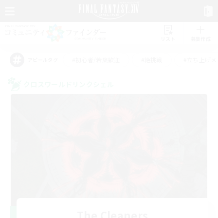
リスト
募集作成
#初心者/若葉歓迎
#絶挑戦
#立ち上げメ
アピールタグ
クロスワールドリンクシェル
The Cleaners