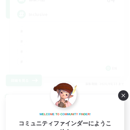
Inclusive
EN
詳細を見る
募集期間: 2026/08/23 まで
クロスワールドリンクシェル
W
E
L
C
O
M
E
T
O
C
O
M
M
U
N
I
T
Y
F
I
N
D
E
R
!
コミュニティファインダーにようこ