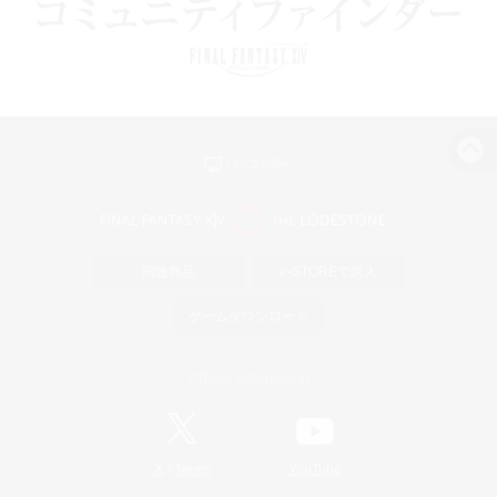
パソコン版へ
関連商品
e-STOREで購入
ゲームダウンロード
Official Information
/
X
News
YouTube