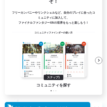
そ！
フリーカンパニーやリンクシェルなど、自分のプレイに合ったコ
ミュニティに加入して、
ファイナルファンタジーXIVの世界をもっと楽しもう！
コミュニティファインダーの使い方
The Old Guards
追加メンバー募集
Primal
100
募集人数
CROWN
ステップ1
コミュニティを探す