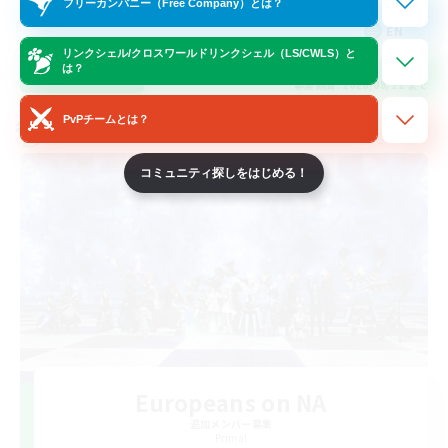
フリーカンパニー（Free Company）とは？
EN
リンクシェル/クロスワールドリンクシェル（LS/CWLS）と
は？
詳細を見る
募集期間: 2026/08/22 まで
PvPチームとは？
クロスワールドリンクシェル
コミュニティ探しをはじめる！
Europeans on NA
追加メンバー募集
Primal