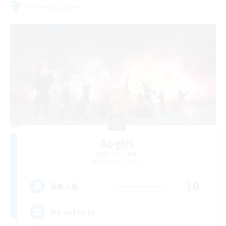
フリーカンパニー
Aogiri
追加メンバー募集
Behemoth [Primal]
10
募集人数
We out here