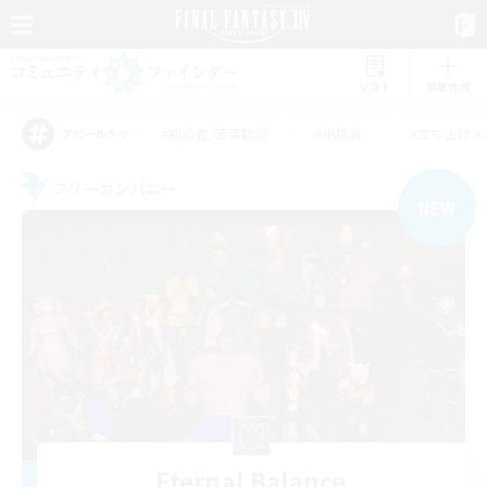
リスト
募集作成
#初心者/若葉歓迎
#絶挑戦
#立ち上げメ
アピールタグ
フリーカンパニー
NEW
Eternal Balance