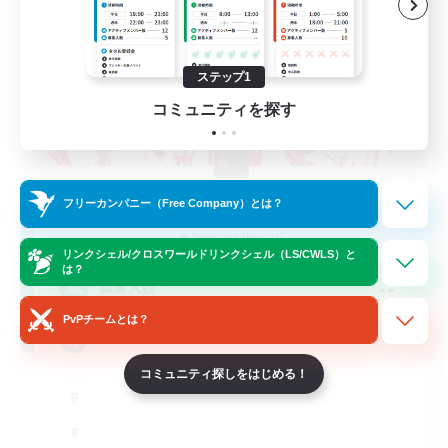
ステップ1
コミュニティを探す
The Rune Knights
フリーカンパニー（Free Company）とは？
追加メンバー募集
Behemoth [Primal]
リンクシェル/クロスワールドリンクシェル（LS/CWLS）と
は？
--
募集人数
PvPチームとは？
Rune
コミュニティ探しをはじめる！