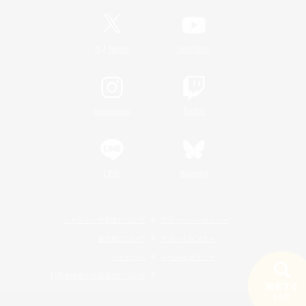
/
X
News
YouTube
Instagram
Twitch
LINE
Bluesky
レーティング制度について
プライバシーポリシー
著作権について
サポートセンター
ライセンス
ルール＆ポリシー
利用者情報の外部送信について
検索する
19件