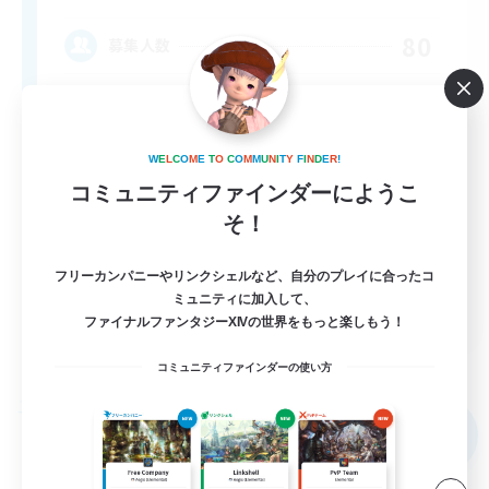
80
募集人数
Anyone welcome!
W
E
L
C
O
M
E
T
O
C
O
M
M
U
N
I
T
Y
F
I
N
D
E
R
!
コミュニティファインダーにようこ
そ！
フリーカンパニーやリンクシェルなど、自分のプレイに合ったコ
ミュニティに加入して、
EN
ファイナルファンタジーXIVの世界をもっと楽しもう！
詳細を見る
募集期間: 2026/09/03 まで
コミュニティファインダーの使い方
フリーカンパニー
NEW