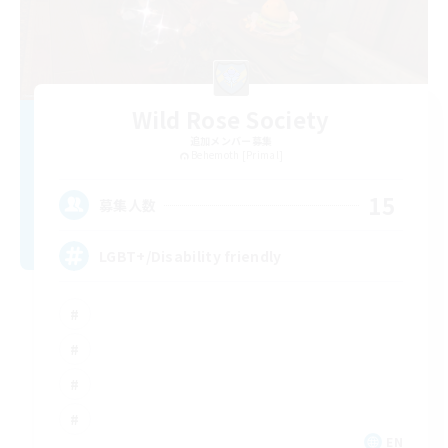
Wild Rose Society
追加メンバー募集
Behemoth [Primal]
15
募集人数
LGBT+/Disability friendly
EN