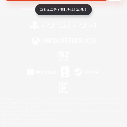
ライセンス
ルール＆ポリシー
利用者情報の外部送信について
コミュニティ探しをはじめる！
©2026 Sony Interactive Entertainment LLC."PlayStation Family Mark", "PlayStation", "PS5
logo", "PS5", "PS4 logo" and "PS4" are registered trademarks or trademarks of Sony
Interactive Entertainment Inc.
Microsoft, the XBOX Sphere mark, the Series X|S logo and XBOX Series X|S are trademarks
of the Microsoft group of companies.
Nintendo Switch is a trademark of Nintendo.
Windows is either a registered trademark or trademark of Microsoft Corporation in the United