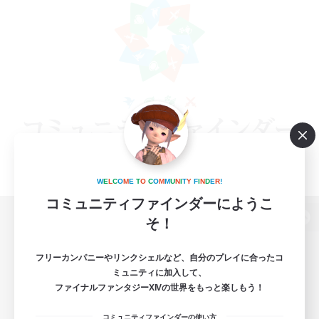
W
E
L
C
O
M
E
T
O
C
O
M
M
U
N
I
T
Y
F
I
N
D
E
R
!
コミュニティファインダーにようこ
そ！
パソコン版へ
フリーカンパニーやリンクシェルなど、自分のプレイに合ったコ
ミュニティに加入して、
ファイナルファンタジーXIVの世界をもっと楽しもう！
関連商品
e-STOREで購入
コミュニティファインダーの使い方