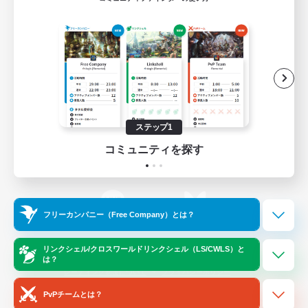
ゲームダウンロード
Official Information
/
X
News
YouTube
ステップ1
コミュニティを探す
Instagram
Twitch
フリーカンパニー（Free Company）とは？
LINE
Bluesky
リンクシェル/クロスワールドリンクシェル（LS/CWLS）と
は？
レーティング制度について
プライバシーポリシー
著作権について
サポートセンター
PvPチームとは？