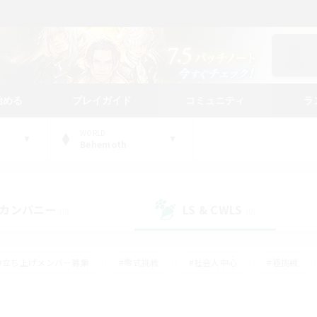
始める
プレイガイド
コミュニティ
ラ
WORLD
Behemoth
カンパニー
LS & CWLS
(0)
(0)
#立ち上げメンバー募集
#零式挑戦
#社会人中心
#極挑戦
#体験歓迎
#ロールプレイ
#ギャザラー中心
#クラフター中
て頑張る
#スクリーンショット撮影
#ミラプリ（ミラージュプリズム