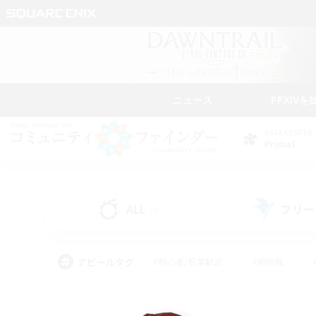
ニュース
FFXIVを
DATA CENTER
Primal
ALL
フリー
(0)
アピールタグ
#初心者/若葉歓迎
#絶挑戦
#なんでも楽しむ
#学生中心
#モブハント
#レベリング
#クリア目指し