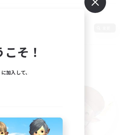
使用言語
変更
うこそ！
ィに加入して、
た。