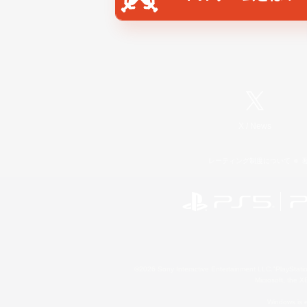
X
/
News
レーティング制度について
©2026 Sony Interactive Entertainment LLC."PlayStation
Microsoft, the 
Windows is e