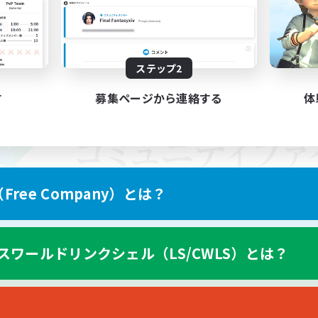
ステップ2
す
募集ページから連絡する
体
ree Company）とは？
スワールドリンクシェル（LS/CWLS）とは？
スマートフォン版へ