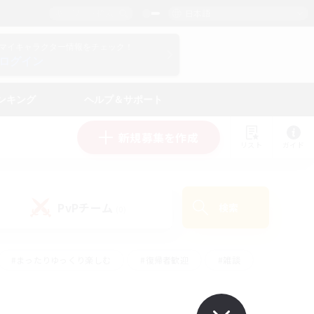
日本語
マイキャラクター情報をチェック！
ログイン
ンキング
ヘルプ＆サポート
新規募集を作成
リスト
ガイド
PvPチーム
検索
(0)
#まったりゆっくり楽しむ
#復帰者歓迎
#雑談
心
#演奏
#トレジャーハント
#ハウジング
）
#プレイヤー主催イベント