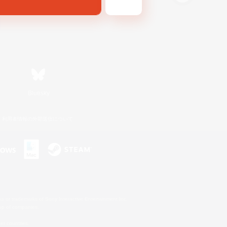
Bluesky
利用者情報の外部送信について
s or trademarks of Sony Interactive Entertainment Inc.
up of companies.
er countries.