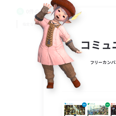
0件の募集が見つかりました！
指定なし
平日
週末
コミュ
フリーカンパ
募