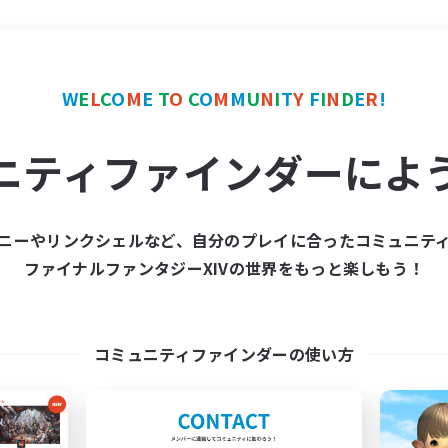
＃ミラプリ（ミラージュプリズム）
W
E
L
C
O
M
E
T
O
C
O
M
M
U
N
I
T
Y
F
I
N
D
E
R
!
ニティファインダーによ
ニーやリンクシェルなど、自分のプレイに合ったコミュニテ
ファイナルファンタジーXIVの世界をもっと楽しもう！
募集数 0件
集が見つかりませんでし
コミュニティファインダーの使い方
条件を変えて検索してみるでっす！