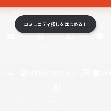
関連商品
e-STOREで購入
ゲームダウンロード
コミュニティ探しをはじめる！
Official Information
YouTube
Instagram
Twitch
LINE
著作権について
プライバシーポリシー
サポートセンター
ライセンス
ルール＆ポリシー
 Family Mark", "PlayStation", "PS5 logo", "PS5", "PS4 logo" and "PS4" are registered trademark
XBOX Sphere mark, the Series X|S logo and XBOX Series X|S are trademarks of the Microsoft gro
Nintendo Switch is a trademark of Nintendo.
ither a registered trademark or trademark of Microsoft Corporation in the United States and/or oth