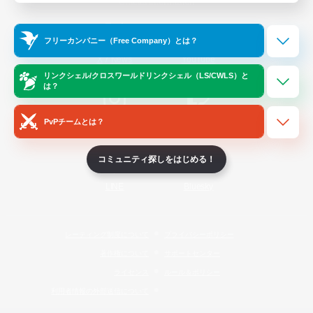
Official Information
フリーカンパニー（Free Company）とは？
/
X
News
YouTube
リンクシェル/クロスワールドリンクシェル（LS/CWLS）と
は？
PvPチームとは？
Instagram
Twitch
コミュニティ探しをはじめる！
LINE
Bluesky
レーティング制度について
プライバシーポリシー
著作権について
サポートセンター
ライセンス
ルール＆ポリシー
利用者情報の外部送信について