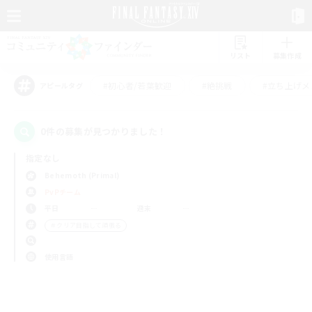
リスト
募集作成
#初心者/若葉歓迎
#絶挑戦
#立ち上げメ
アピールタグ
0件の募集が見つかりました！
指定なし
Behemoth (Primal)
PvPチーム
平日
週末
＃クリア目指して頑張る
使用言語