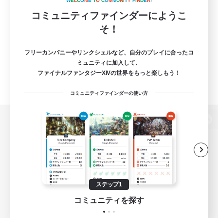
W
E
L
C
O
M
E
T
O
C
O
M
M
U
N
I
T
Y
F
I
N
D
E
R
!
コミュニティファインダーにようこ
そ！
フリーカンパニーやリンクシェルなど、自分のプレイに合ったコ
ミュニティに加入して、
ファイナルファンタジーXIVの世界をもっと楽しもう！
コミュニティファインダーの使い方
パソコン版へ
関連商品
e-STOREで購入
ステップ1
ゲームダウンロード
コミュニティを探す