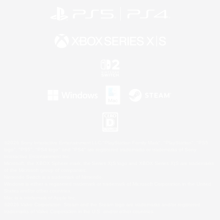
©2026 Sony Interactive Entertainment LLC."PlayStation Family Mark", "PlayStation", "PS5
logo", "PS5", "PS4 logo" and "PS4" are registered trademarks or trademarks of Sony
Interactive Entertainment Inc.
Microsoft, the XBOX Sphere mark, the Series X|S logo and XBOX Series X|S are trademarks
of the Microsoft group of companies.
Nintendo Switch is a trademark of Nintendo.
Windows is either a registered trademark or trademark of Microsoft Corporation in the United
States and/or other countries.
Mac is a trademark of Apple Inc.
©2026 Valve Corporation. Steam and the Steam logo are trademarks and/or registered
trademarks of Valve Corporation in the U.S. and/or other countries.