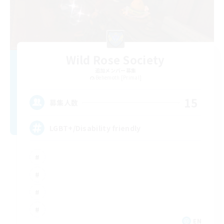
Wild Rose Society
追加メンバー募集
Behemoth [Primal]
15
募集人数
LGBT+/Disability friendly
EN