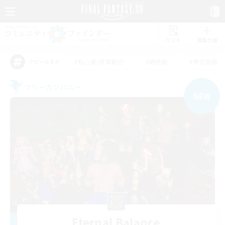
リスト
募集作成
#初心者/若葉歓迎
#絶挑戦
#零式挑戦
アピールタグ
フリーカンパニー
NEW
Eternal Balance