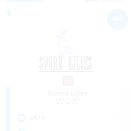
フリーカンパニー
NEW
Sword Lilies
追加メンバー募集
Behemoth [Primal]
--
募集人数