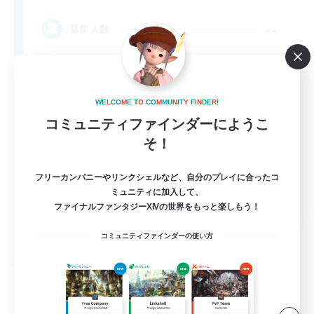
--
募集人数
Rune
W
E
L
C
O
M
E
T
O
C
O
M
M
U
N
I
T
Y
F
I
N
D
E
R
!
コミュニティファインダーにようこ
そ！
フリーカンパニーやリンクシェルなど、自分のプレイに合ったコ
ミュニティに加入して、
EN
ファイナルファンタジーXIVの世界をもっと楽しもう！
詳細を見る
募集期間: 2026/09/03 まで
コミュニティファインダーの使い方
フリーカンパニー