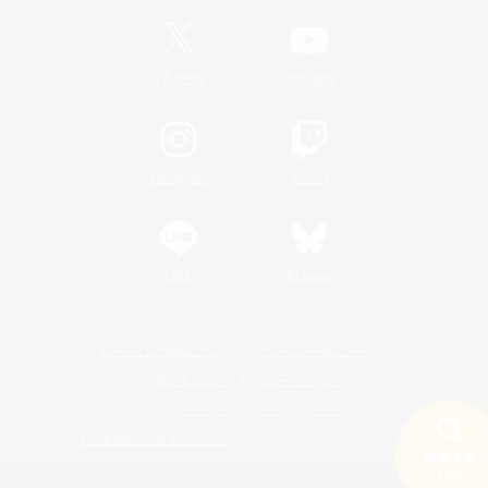
/
X
News
YouTube
Instagram
Twitch
LINE
Bluesky
レーティング制度について
プライバシーポリシー
著作権について
サポートセンター
ライセンス
ルール＆ポリシー
利用者情報の外部送信について
検索する
19件