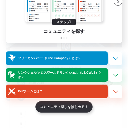
ステップ1
コミュニティを探す
Brave Little Spark
フリーカンパニー（Free Company）とは？
追加メンバー募集
Behemoth [Primal]
リンクシェル/クロスワールドリンクシェル（LS/CWLS）と
は？
999
募集人数
PvPチームとは？
Positive Vibes
コミュニティ探しをはじめる！