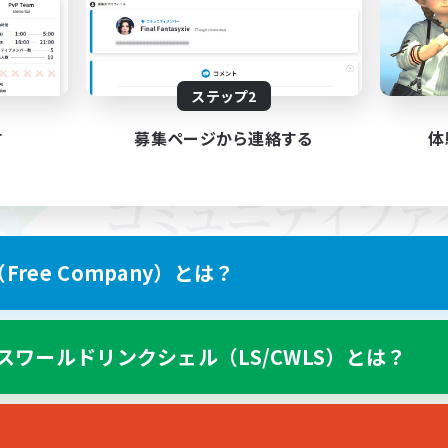
ステップ2
す
募集ページから連絡する
体
ree Company）とは？
スワールドリンクシェル（LS/CWLS）とは？
スマートフォン版へ