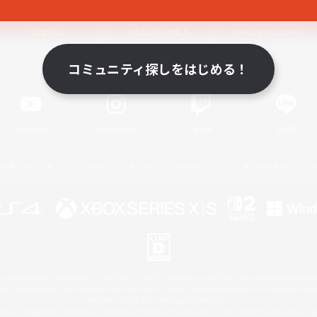
関連商品
e-STOREで購入
ゲームダウンロード
コミュニティ探しをはじめる！
Official Information
YouTube
Instagram
Twitch
LINE
著作権について
プライバシーポリシー
サポートセンター
ライセンス
ルール＆ポリシー
 Family Mark", "PlayStation", "PS5 logo", "PS5", "PS4 logo" and "PS4" are registered trademark
XBOX Sphere mark, the Series X|S logo and XBOX Series X|S are trademarks of the Microsoft gro
Nintendo Switch is a trademark of Nintendo.
ither a registered trademark or trademark of Microsoft Corporation in the United States and/or oth