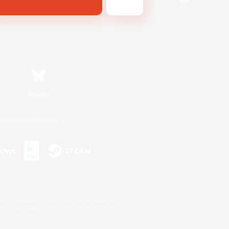
Bluesky
利用者情報の外部送信について
s or trademarks of Sony Interactive Entertainment Inc.
up of companies.
er countries.