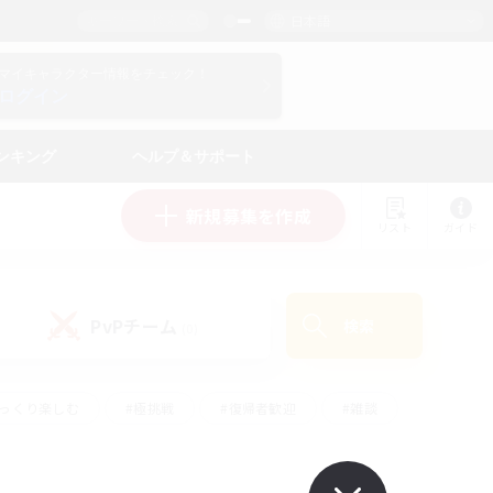
日本語
マイキャラクター情報をチェック！
ログイン
ンキング
ヘルプ＆サポート
新規募集を作成
リスト
ガイド
PvPチーム
検索
(0)
ゆっくり楽しむ
#極挑戦
#復帰者歓迎
#雑談
#ハウジング
#トレジャーハント
#レベリング
#プレイヤー主催イベント