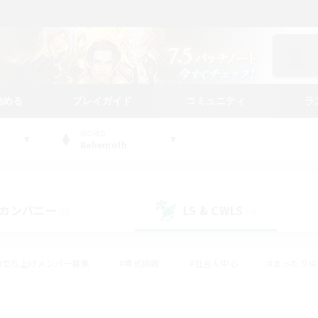
始める
プレイガイド
コミュニティ
ラ
WORLD
Behemoth
カンパニー
LS & CWLS
(0)
(0)
#立ち上げメンバー募集
#零式挑戦
#社会人中心
#まったり
体験歓迎
#クラフター中心
#ロールプレイ
#ギャザラー中心
ージュプリズム）
#スクリーンショット撮影
#クリア目指して頑張る