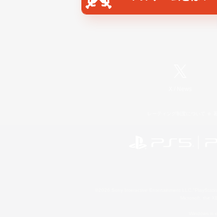
X
/
News
レーティング制度について
©2026 Sony Interactive Entertainment LLC."PlayStation
Microsoft, the 
Windows is e