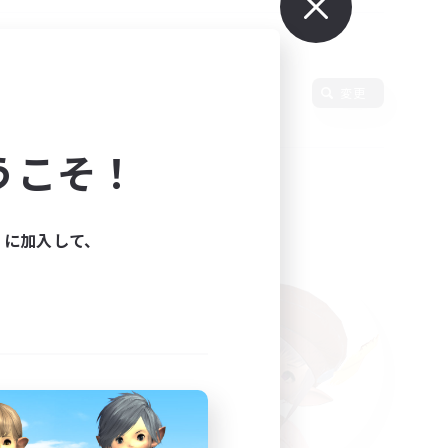
使用言語
変更
うこそ！
ィに加入して、
た。