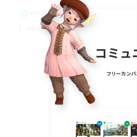
0件の募集が見つかりました！
指定なし
平日
週末
コミュ
フリーカンパ
募