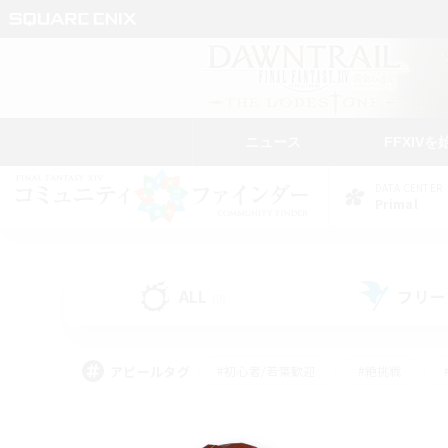
ニュース
FFXIVを
DATA CENTER
Primal
ALL
フリー
(0)
アピールタグ
#初心者/若葉歓迎
#絶挑戦
#学生中心
#なんでも楽しむ
#モブハント
#
#演奏
#ミラプリ（ミラ