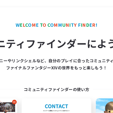
＃クリア目指して頑張る
W
E
L
C
O
M
E
T
O
C
O
M
M
U
N
I
T
Y
F
I
N
D
E
R
!
ニティファインダーによ
ニーやリンクシェルなど、自分のプレイに合ったコミュニテ
ファイナルファンタジーXIVの世界をもっと楽しもう！
募集数 0件
集が見つかりませんでし
コミュニティファインダーの使い方
条件を変えて検索してみるでっす！