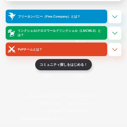
Official Information
フリーカンパニー（Free Company）とは？
/
X
News
YouTube
リンクシェル/クロスワールドリンクシェル（LS/CWLS）と
は？
PvPチームとは？
Instagram
Twitch
コミュニティ探しをはじめる！
LINE
Bluesky
レーティング制度について
プライバシーポリシー
著作権について
サポートセンター
ライセンス
ルール＆ポリシー
利用者情報の外部送信について