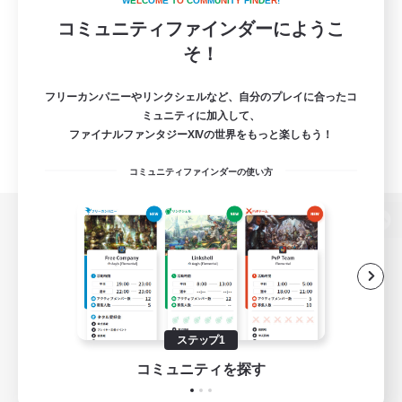
W
E
L
C
O
M
E
T
O
C
O
M
M
U
N
I
T
Y
F
I
N
D
E
R
!
コミュニティファインダーにようこ
そ！
フリーカンパニーやリンクシェルなど、自分のプレイに合ったコ
ミュニティに加入して、
ファイナルファンタジーXIVの世界をもっと楽しもう！
コミュニティファインダーの使い方
パソコン版へ
関連商品
e-STOREで購入
ステップ1
ゲームダウンロード
コミュニティを探す