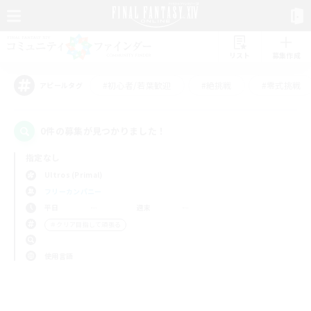
リスト
募集作成
#初心者/若葉歓迎
#絶挑戦
#零式挑戦
アピールタグ
0件の募集が見つかりました！
指定なし
Ultros (Primal)
フリーカンパニー
平日
週末
＃クリア目指して頑張る
使用言語