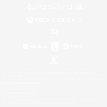
©2026 Sony Interactive Entertainment LLC."PlayStation Family Mark", "PlayStation", "PS5
logo", "PS5", "PS4 logo" and "PS4" are registered trademarks or trademarks of Sony
Interactive Entertainment Inc.
Microsoft, the XBOX Sphere mark, the Series X|S logo and XBOX Series X|S are trademarks
of the Microsoft group of companies.
Nintendo Switch is a trademark of Nintendo.
Windows is either a registered trademark or trademark of Microsoft Corporation in the United
States and/or other countries.
Mac is a trademark of Apple Inc.
©2026 Valve Corporation. Steam and the Steam logo are trademarks and/or registered
trademarks of Valve Corporation in the U.S. and/or other countries.