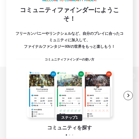
W
E
L
C
O
M
E
T
O
C
O
M
M
U
N
I
T
Y
F
I
N
D
E
R
!
コミュニティファインダーにようこ
そ！
フリーカンパニーやリンクシェルなど、自分のプレイに合ったコ
ミュニティに加入して、
ファイナルファンタジーXIVの世界をもっと楽しもう！
コミュニティファインダーの使い方
パソコン版へ
関連商品
e-STOREで購入
ステップ1
ゲームダウンロード
コミュニティを探す