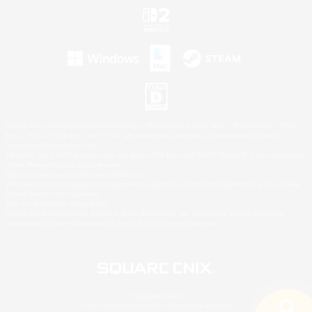
©2026 Sony Interactive Entertainment LLC."PlayStation Family Mark", "PlayStation", "PS5
logo", "PS5", "PS4 logo" and "PS4" are registered trademarks or trademarks of Sony
Interactive Entertainment Inc.
Microsoft, the XBOX Sphere mark, the Series X|S logo and XBOX Series X|S are trademarks
of the Microsoft group of companies.
Nintendo Switch is a trademark of Nintendo.
Windows is either a registered trademark or trademark of Microsoft Corporation in the United
States and/or other countries.
Mac is a trademark of Apple Inc.
©2026 Valve Corporation. Steam and the Steam logo are trademarks and/or registered
trademarks of Valve Corporation in the U.S. and/or other countries.
© SQUARE ENIX
LOGO ILLUSTRATION:© YOSHITAKA AMANO