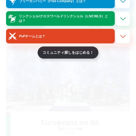
フリーカンパニー（Free Company）とは？
EN
リンクシェル/クロスワールドリンクシェル（LS/CWLS）と
は？
詳細を見る
募集期間: 2026/08/22 まで
PvPチームとは？
クロスワールドリンクシェル
コミュニティ探しをはじめる！
Europeans on NA
追加メンバー募集
Primal