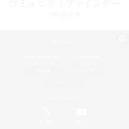
パソコン版へ
関連商品
e-STOREで購入
ゲームダウンロード
Official Information
/
X
News
YouTube