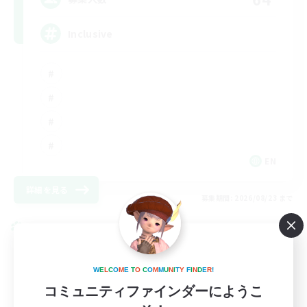
Inclusive
EN
詳細を見る
募集期間: 2026/08/23 まで
クロスワールドリンクシェル
W
E
L
C
O
M
E
T
O
C
O
M
M
U
N
I
T
Y
F
I
N
D
E
R
!
コミュニティファインダーにようこ