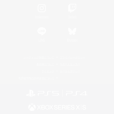
Instagram
Twitch
LINE
Bluesky
レーティング制度について
プライバシーポリシー
著作権について
サポートセンター
ライセンス
ルール＆ポリシー
利用者情報の外部送信について