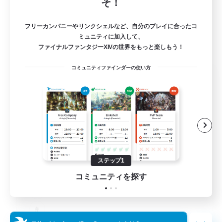
そ！
フリーカンパニーやリンクシェルなど、自分のプレイに合ったコ
ミュニティに加入して、
ファイナルファンタジーXIVの世界をもっと楽しもう！
コミュニティファインダーの使い方
The Old Guards
追加メンバー募集
Primal
100
募集人数
CROWN
ステップ1
コミュニティを探す