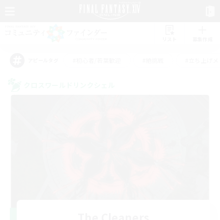
リスト
募集作成
#初心者/若葉歓迎
#絶挑戦
#立ち上げメ
アピールタグ
クロスワールドリンクシェル
The Cleaners