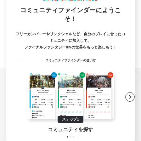
W
E
L
C
O
M
E
T
O
C
O
M
M
U
N
I
T
Y
F
I
N
D
E
R
!
コミュニティファインダーにようこ
そ！
フリーカンパニーやリンクシェルなど、自分のプレイに合ったコ
ミュニティに加入して、
ファイナルファンタジーXIVの世界をもっと楽しもう！
コミュニティファインダーの使い方
パソコン版へ
関連商品
e-STOREで購入
ステップ1
ゲームダウンロード
コミュニティを探す