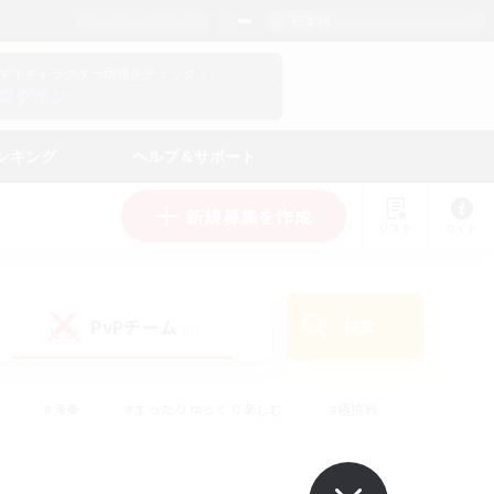
日本語
マイキャラクター情報をチェック！
ログイン
ンキング
ヘルプ＆サポート
新規募集を作成
リスト
ガイド
PvPチーム
検索
(0)
#演奏
#まったりゆっくり楽しむ
#極挑戦
#ハウジング
#レベリング
#クラフター中心
ズム）
#プレイヤー主催イベント