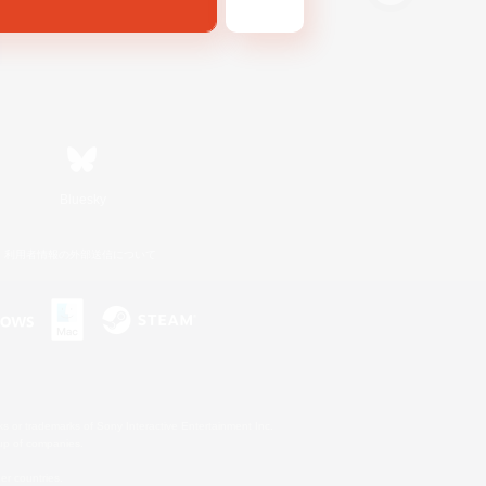
Bluesky
利用者情報の外部送信について
s or trademarks of Sony Interactive Entertainment Inc.
up of companies.
er countries.