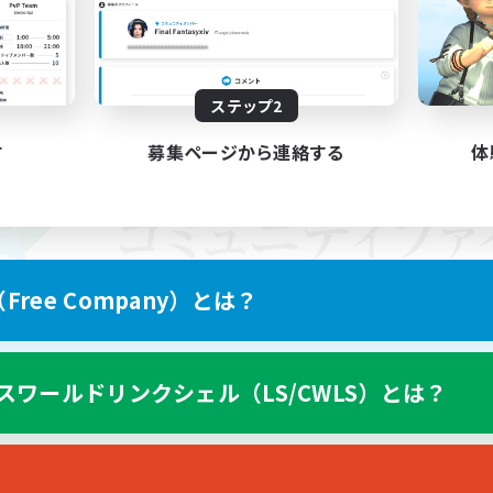
ステップ2
す
募集ページから連絡する
体
ree Company）とは？
スワールドリンクシェル（LS/CWLS）とは？
スマートフォン版へ