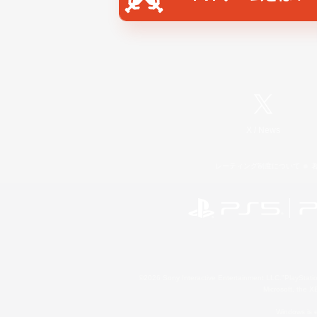
X
/
News
レーティング制度について
©2026 Sony Interactive Entertainment LLC."PlayStation
Microsoft, the 
Windows is e