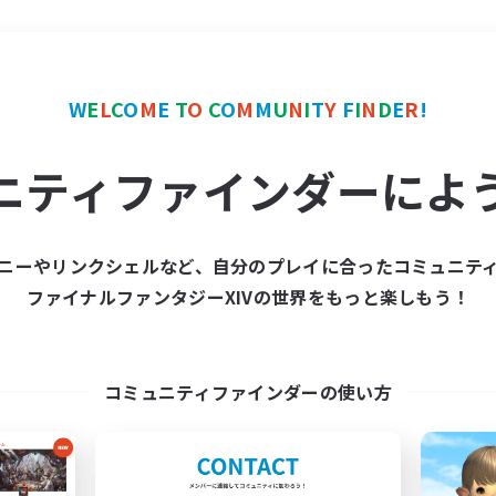
＃トレジャーハント
使用
W
E
L
C
O
M
E
T
O
C
O
M
M
U
N
I
T
Y
F
I
N
D
E
R
!
ニティファインダーによ
ニーやリンクシェルなど、自分のプレイに合ったコミュニテ
ファイナルファンタジーXIVの世界をもっと楽しもう！
募集数 0件
集が見つかりませんでし
コミュニティファインダーの使い方
条件を変えて検索してみるでっす！