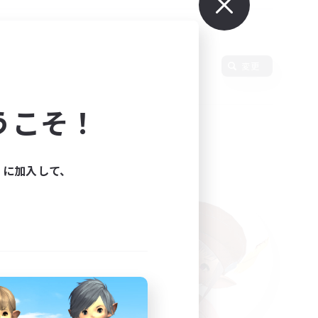
言語
変更
うこそ！
ィに加入して、
た。