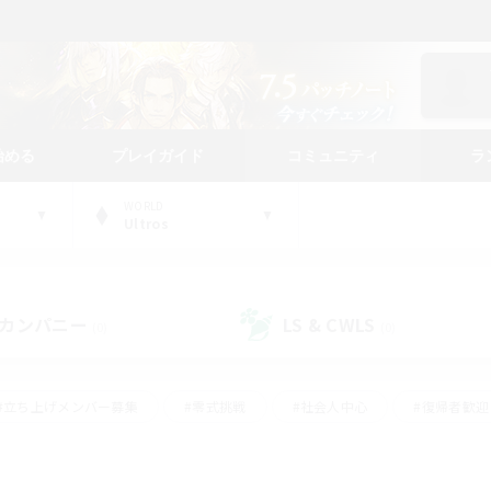
始める
プレイガイド
コミュニティ
ラ
WORLD
Ultros
カンパニー
LS & CWLS
(0)
(0)
#立ち上げメンバー募集
#零式挑戦
#社会人中心
#復帰者歓迎
ギャザラー中心
#モブハント
#ロールプレイ
#体験歓迎
レジャーハント
#クリア目指して頑張る
#ミラプリ（ミラージュプリ