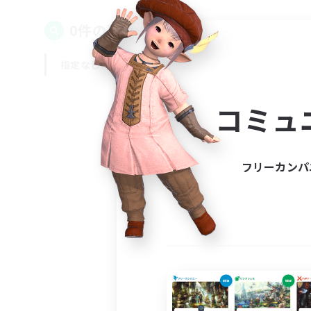
0件の募集が見つかりました！
指定なし
平日
週末
コミュ
フリーカンパ
募