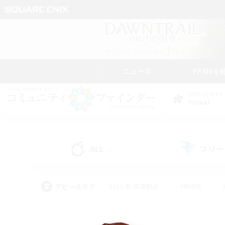
ニュース
FFXIVを
DATA CENTER
Primal
ALL
フリー
(0)
アピールタグ
#初心者/若葉歓迎
#絶挑戦
#雑談
#なんでも楽しむ
#学生中心
#
#スクリーンショット撮影
#ト