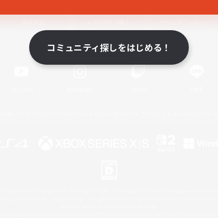
関連商品
e-STOREで購入
ゲームダウンロード
コミュニティ探しをはじめる！
Official Information
YouTube
Instagram
Twitch
LINE
著作権について
プライバシーポリシー
サポートセンター
ライセンス
ルール＆ポリシー
 Family Mark", "PlayStation", "PS5 logo", "PS5", "PS4 logo" and "PS4" are registered trademark
XBOX Sphere mark, the Series X|S logo and XBOX Series X|S are trademarks of the Microsoft gro
Nintendo Switch is a trademark of Nintendo.
ither a registered trademark or trademark of Microsoft Corporation in the United States and/or oth