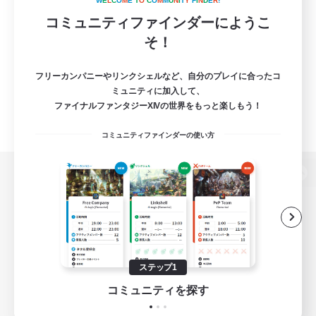
W
E
L
C
O
M
E
T
O
C
O
M
M
U
N
I
T
Y
F
I
N
D
E
R
!
コミュニティファインダーにようこ
そ！
フリーカンパニーやリンクシェルなど、自分のプレイに合ったコ
ミュニティに加入して、
ファイナルファンタジーXIVの世界をもっと楽しもう！
コミュニティファインダーの使い方
パソコン版へ
関連商品
e-STOREで購入
ステップ1
ゲームダウンロード
コミュニティを探す