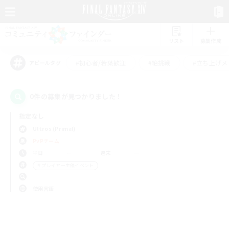
リスト
募集作成
#初心者/若葉歓迎
#絶挑戦
#立ち上げメ
アピールタグ
0件の募集が見つかりました！
指定なし
Ultros (Primal)
PvPチーム
平日
週末
＃プレイヤー主催イベント
使用言語