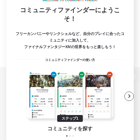
W
E
L
C
O
M
E
T
O
C
O
M
M
U
N
I
T
Y
F
I
N
D
E
R
!
コミュニティファインダーにようこ
そ！
フリーカンパニーやリンクシェルなど、自分のプレイに合ったコ
ミュニティに加入して、
ファイナルファンタジーXIVの世界をもっと楽しもう！
コミュニティファインダーの使い方
パソコン版へ
関連商品
e-STOREで購入
ステップ1
ゲームダウンロード
コミュニティを探す