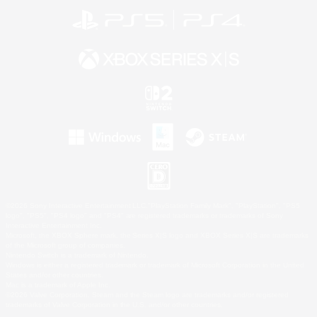
©2026 Sony Interactive Entertainment LLC."PlayStation Family Mark", "PlayStation", "PS5
logo", "PS5", "PS4 logo" and "PS4" are registered trademarks or trademarks of Sony
Interactive Entertainment Inc.
Microsoft, the XBOX Sphere mark, the Series X|S logo and XBOX Series X|S are trademarks
of the Microsoft group of companies.
Nintendo Switch is a trademark of Nintendo.
Windows is either a registered trademark or trademark of Microsoft Corporation in the United
States and/or other countries.
Mac is a trademark of Apple Inc.
©2026 Valve Corporation. Steam and the Steam logo are trademarks and/or registered
trademarks of Valve Corporation in the U.S. and/or other countries.