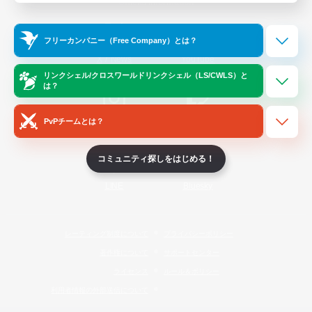
Official Information
フリーカンパニー（Free Company）とは？
/
X
News
YouTube
リンクシェル/クロスワールドリンクシェル（LS/CWLS）と
は？
PvPチームとは？
Instagram
Twitch
コミュニティ探しをはじめる！
LINE
Bluesky
レーティング制度について
プライバシーポリシー
著作権について
サポートセンター
ライセンス
ルール＆ポリシー
利用者情報の外部送信について