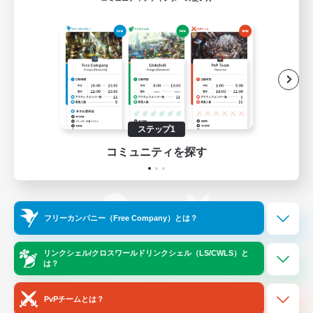
ゲームダウンロード
Official Information
/
X
News
YouTube
ステップ1
コミュニティを探す
Instagram
Twitch
フリーカンパニー（Free Company）とは？
LINE
Bluesky
リンクシェル/クロスワールドリンクシェル（LS/CWLS）と
は？
レーティング制度について
プライバシーポリシー
著作権について
サポートセンター
PvPチームとは？