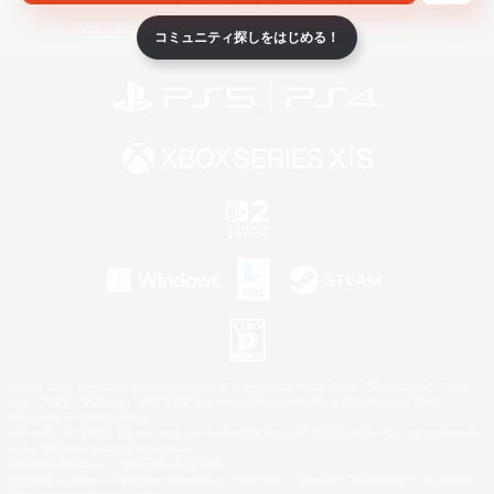
ライセンス
ルール＆ポリシー
利用者情報の外部送信について
コミュニティ探しをはじめる！
©2026 Sony Interactive Entertainment LLC."PlayStation Family Mark", "PlayStation", "PS5
logo", "PS5", "PS4 logo" and "PS4" are registered trademarks or trademarks of Sony
Interactive Entertainment Inc.
Microsoft, the XBOX Sphere mark, the Series X|S logo and XBOX Series X|S are trademarks
of the Microsoft group of companies.
Nintendo Switch is a trademark of Nintendo.
Windows is either a registered trademark or trademark of Microsoft Corporation in the United