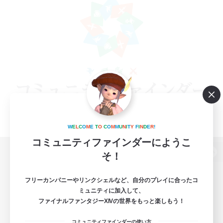
W
E
L
C
O
M
E
T
O
C
O
M
M
U
N
I
T
Y
F
I
N
D
E
R
!
コミュニティファインダーにようこ
そ！
パソコン版へ
フリーカンパニーやリンクシェルなど、自分のプレイに合ったコ
ミュニティに加入して、
ファイナルファンタジーXIVの世界をもっと楽しもう！
関連商品
e-STOREで購入
コミュニティファインダーの使い方